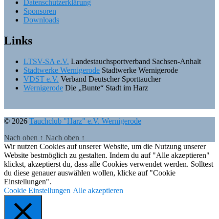
Datenschutzerklärung
Sponsoren
Downloads
Links
LTSV-SA e.V.
Landestauchsportverband Sachsen-Anhalt
Stadtwerke Wernigerode
Stadtwerke Wernigerode
VDST e.V.
Verband Deutscher Sporttaucher
Wernigerode
Die „Bunte“ Stadt im Harz
© 2026
Tauchclub "Harz" e.V. Wernigerode
Nach oben
↑
Nach oben
↑
Wir nutzen Cookies auf unserer Website, um die Nutzung unserer
Website bestmöglich zu gestalten. Indem du auf "Alle akzeptieren"
klickst, akzeptierst du, dass alle Cookies verwendet werden. Solltest
du diese genauer auswählen wollen, klicke auf "Cookie
Einstellungen".
Cookie Einstellungen
Alle akzeptieren