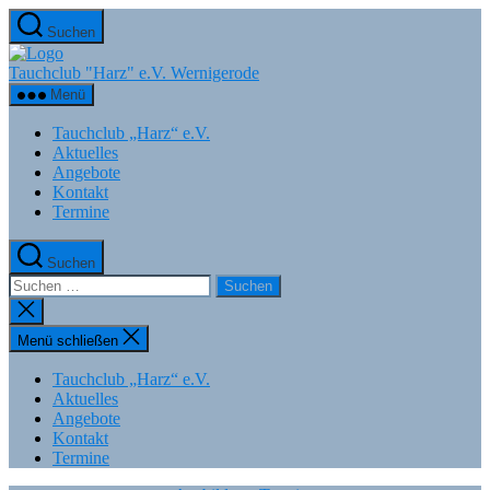
Zum
Suchen
Inhalt
springen
Tauchclub "Harz" e.V. Wernigerode
Menü
Tauchclub „Harz“ e.V.
Aktuelles
Angebote
Kontakt
Termine
Suchen
Suchen
nach:
Suche
schließen
Menü schließen
Tauchclub „Harz“ e.V.
Aktuelles
Angebote
Kontakt
Termine