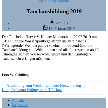
Kategorien
Ausbildung
Termine
Tauchausbildung 2019
Beitragsautor
Von
(dl)
Veröffentlichungsdatum
13. Februar 2019
Der Tauchclub Harz e.V. lädt am Mittwoch, d. 20.02.2019 um
19:00 Uhr alle Wassersportbegeisterten ins Vereinshaus
(Wernigerode, Weinbergstr. 2) zu einem Infoabend über die
Tauchausbildung ein. Willkommen sind alle Interessenten ab 13
Jahren,die sich im Wasser wohl fühlen und den Einsteiger-
Tauchschein erlangen möchten.
Foto W. Schilling
←
Ausbildung zum Wettkampfrichter Finswimming
→
Kampfrichterausbildung beim TC Harz
Kontakt
Impressum