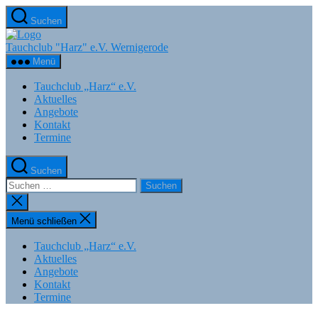
Zum
Suchen
Inhalt
springen
Tauchclub "Harz" e.V. Wernigerode
Menü
Tauchclub „Harz“ e.V.
Aktuelles
Angebote
Kontakt
Termine
Suchen
Suchen
nach:
Suche
schließen
Menü schließen
Tauchclub „Harz“ e.V.
Aktuelles
Angebote
Kontakt
Termine