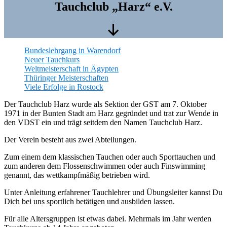
Tauchclub „Harz“ e.V.
Nach
Bundeslehrgang in Warendorf
unten
Neuer Tauchkurs
scrollen
Weltmeisterschaft in Ägypten
Thüringer Meisterschaften
Viele Erfolge in Rostock
Der Tauchclub Harz wurde als Sektion der GST am 7. Oktober
1971 in der Bunten Stadt am Harz gegründet und trat zur Wende in
den VDST ein und trägt seitdem den Namen Tauchclub Harz.
Der Verein besteht aus zwei Abteilungen.
Zum einem dem klassischen Tauchen oder auch Sporttauchen und
zum anderen dem Flossenschwimmen oder auch Finswimming
genannt, das wettkampfmäßig betrieben wird.
Unter Anleitung erfahrener Tauchlehrer und Übungsleiter kannst Du
Dich bei uns sportlich betätigen und ausbilden lassen.
Für alle Altersgruppen ist etwas dabei. Mehrmals im Jahr werden