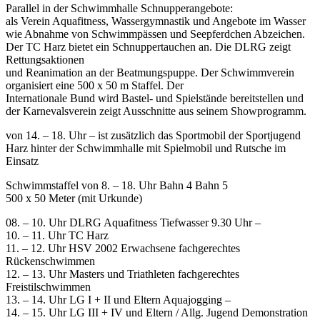
Parallel in der Schwimmhalle Schnupperangebote:
als Verein Aquafitness, Wassergymnastik und Angebote im Wasser
wie Abnahme von Schwimmpässen und Seepferdchen Abzeichen.
Der TC Harz bietet ein Schnuppertauchen an. Die DLRG zeigt
Rettungsaktionen
und Reanimation an der Beatmungspuppe. Der Schwimmverein
organisiert eine 500 x 50 m Staffel. Der
Internationale Bund wird Bastel- und Spielstände bereitstellen und
der Karnevalsverein zeigt Ausschnitte aus seinem Showprogramm.
von 14. – 18. Uhr – ist zusätzlich das Sportmobil der Sportjugend
Harz hinter der Schwimmhalle mit Spielmobil und Rutsche im
Einsatz
Schwimmstaffel von 8. – 18. Uhr Bahn 4 Bahn 5
500 x 50 Meter (mit Urkunde)
08. – 10. Uhr DLRG Aquafitness Tiefwasser 9.30 Uhr –
10. – 11. Uhr TC Harz
11. – 12. Uhr HSV 2002 Erwachsene fachgerechtes
Rückenschwimmen
12. – 13. Uhr Masters und Triathleten fachgerechtes
Freistilschwimmen
13. – 14. Uhr LG I + II und Eltern Aquajogging –
14. – 15. Uhr LG III + IV und Eltern / Allg. Jugend Demonstration