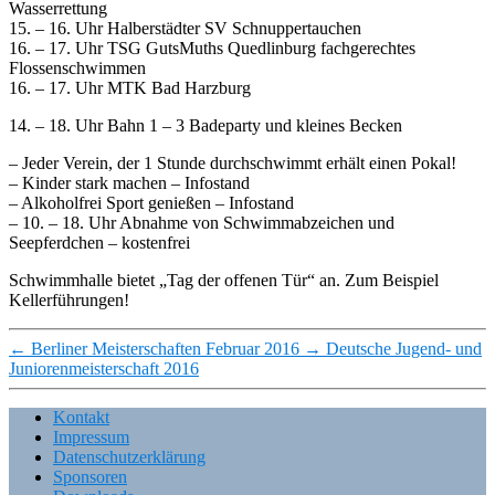
Wasserrettung
15. – 16. Uhr Halberstädter SV Schnuppertauchen
16. – 17. Uhr TSG GutsMuths Quedlinburg fachgerechtes
Flossenschwimmen
16. – 17. Uhr MTK Bad Harzburg
14. – 18. Uhr Bahn 1 – 3 Badeparty und kleines Becken
– Jeder Verein, der 1 Stunde durchschwimmt erhält einen Pokal!
– Kinder stark machen – Infostand
– Alkoholfrei Sport genießen – Infostand
– 10. – 18. Uhr Abnahme von Schwimmabzeichen und
Seepferdchen – kostenfrei
Schwimmhalle bietet „Tag der offenen Tür“ an. Zum Beispiel
Kellerführungen!
←
Berliner Meisterschaften Februar 2016
→
Deutsche Jugend- und
Juniorenmeisterschaft 2016
Kontakt
Impressum
Datenschutzerklärung
Sponsoren