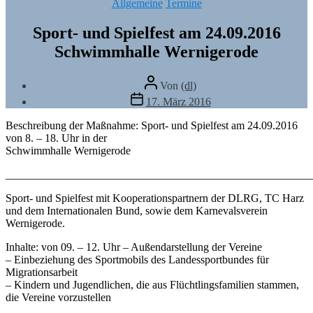
Kategorien
Allgemeine
Termine
Sport- und Spielfest am 24.09.2016
Schwimmhalle Wernigerode
Beitragsautor
Von
(dl)
Veröffentlichungsdatum
17. März 2016
Beschreibung der Maßnahme: Sport- und Spielfest am 24.09.2016
von 8. – 18. Uhr in der
Schwimmhalle Wernigerode
_______________________________________________________
Sport- und Spielfest mit Kooperationspartnern der DLRG, TC Harz
und dem Internationalen Bund, sowie dem Karnevalsverein
Wernigerode.
Inhalte: von 09. – 12. Uhr – Außendarstellung der Vereine
– Einbeziehung des Sportmobils des Landessportbundes für
Migrationsarbeit
– Kindern und Jugendlichen, die aus Flüchtlingsfamilien stammen,
die Vereine vorzustellen