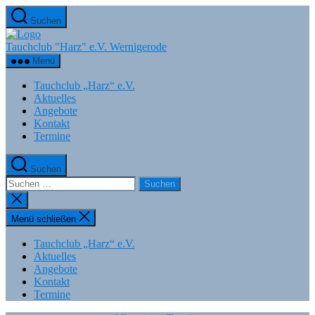
Zum
Suchen
Inhalt
springen
Tauchclub "Harz" e.V. Wernigerode
Menü
Tauchclub „Harz“ e.V.
Aktuelles
Angebote
Kontakt
Termine
Suchen
Suchen
nach:
Suche
schließen
Menü schließen
Tauchclub „Harz“ e.V.
Aktuelles
Angebote
Kontakt
Termine