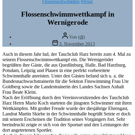
Kategorien
Flossenschwimmen
Presse
Flossenschwimmwettkampf in
Wernigerode
Beitragsautor
Von
(dl)
Veröffentlichungsdatum
3. November 2013
Auch in diesem Jahr lud, der Tauchclub Harz bereits zum 4. Mal zu
seinem Flossenschwimmwettkampf ein. Die Wernigeröder
begrüßten ihre Gäste, die aus Quedlinburg, Halle, Bad Harzburg,
Potsdam, Leipzig und Plauen in eine perfekt vorbereitete
Schwimmhalle anreisten. Unter den Gästen befand sich u. a. die
Bundesnachwuchstrainerin für die Sektion Finswimming Frau Ute
Goldberg sowie die Landestrainerin des Landes Sachsen Anhalt
Frau Beate Kleist.
Nach der Eröffnung durch den Vereinsvorsitzenden des Tauchclub
Harz Herrn Mario Koch starteten die jüngsten Schwimmer mit ihren
Wettkämpfen. Mit großer Freude wurde der diesjährige Ehrengast,
Landrat Martin Skiebe in der Schwimmhalle begrüßt Setzte er doch
mit seinem Erscheinen die Tradition seines Vorgängers fort. Sehr
beeindruckt zeigte er sich von der Sportart und den Leistungen der
dort angetretenen Sportler.