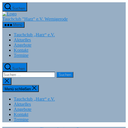
Zum
Suchen
Inhalt
springen
Tauchclub "Harz" e.V. Wernigerode
Menü
Tauchclub „Harz“ e.V.
Aktuelles
Angebote
Kontakt
Termine
Suchen
Suchen
nach:
Suche
schließen
Menü schließen
Tauchclub „Harz“ e.V.
Aktuelles
Angebote
Kontakt
Termine