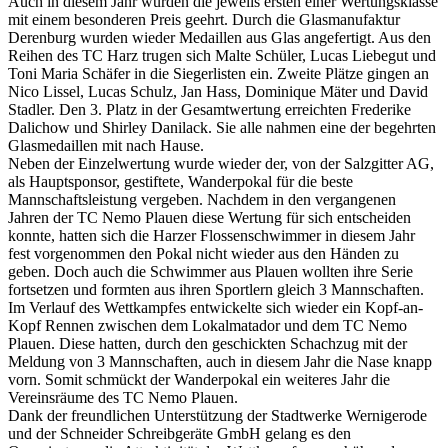
Auch in diesem Jahr wurden die jeweils ersten einer Wertungsklasse
mit einem besonderen Preis geehrt. Durch die Glasmanufaktur
Derenburg wurden wieder Medaillen aus Glas angefertigt. Aus den
Reihen des TC Harz trugen sich Malte Schüler, Lucas Liebegut und
Toni Maria Schäfer in die Siegerlisten ein. Zweite Plätze gingen an
Nico Lissel, Lucas Schulz, Jan Hass, Dominique Mäter und David
Stadler. Den 3. Platz in der Gesamtwertung erreichten Frederike
Dalichow und Shirley Danilack. Sie alle nahmen eine der begehrten
Glasmedaillen mit nach Hause.
Neben der Einzelwertung wurde wieder der, von der Salzgitter AG,
als Hauptsponsor, gestiftete, Wanderpokal für die beste
Mannschaftsleistung vergeben. Nachdem in den vergangenen
Jahren der TC Nemo Plauen diese Wertung für sich entscheiden
konnte, hatten sich die Harzer Flossenschwimmer in diesem Jahr
fest vorgenommen den Pokal nicht wieder aus den Händen zu
geben. Doch auch die Schwimmer aus Plauen wollten ihre Serie
fortsetzen und formten aus ihren Sportlern gleich 3 Mannschaften.
Im Verlauf des Wettkampfes entwickelte sich wieder ein Kopf-an-
Kopf Rennen zwischen dem Lokalmatador und dem TC Nemo
Plauen. Diese hatten, durch den geschickten Schachzug mit der
Meldung von 3 Mannschaften, auch in diesem Jahr die Nase knapp
vorn. Somit schmückt der Wanderpokal ein weiteres Jahr die
Vereinsräume des TC Nemo Plauen.
Dank der freundlichen Unterstützung der Stadtwerke Wernigerode
und der Schneider Schreibgeräte GmbH gelang es den