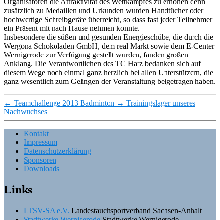
Organisatoren die Attraktivität des Wettkampfes zu erhöhen denn
zusätzlich zu Medaillen und Urkunden wurden Handtücher oder
hochwertige Schreibgeräte überreicht, so dass fast jeder Teilnehmer
ein Präsent mit nach Hause nehmen konnte.
Insbesondere die süßen und gesunden Energieschübe, die durch die
Wergona Schokoladen GmbH, dem real Markt sowie dem E-Center
Wernigerode zur Verfügung gestellt wurden, fanden großen
Anklang. Die Verantwortlichen des TC Harz bedanken sich auf
diesem Wege noch einmal ganz herzlich bei allen Unterstützern, die
ganz wesentlich zum Gelingen der Veranstaltung beigetragen haben.
←
Teamchallenge 2013 Badminton
→
Trainingslager unseres
Nachwuchses
Kontakt
Impressum
Datenschutzerklärung
Sponsoren
Downloads
Links
LTSV-SA e.V.
Landestauchsportverband Sachsen-Anhalt
Stadtwerke Wernigerode
Stadtwerke Wernigerode