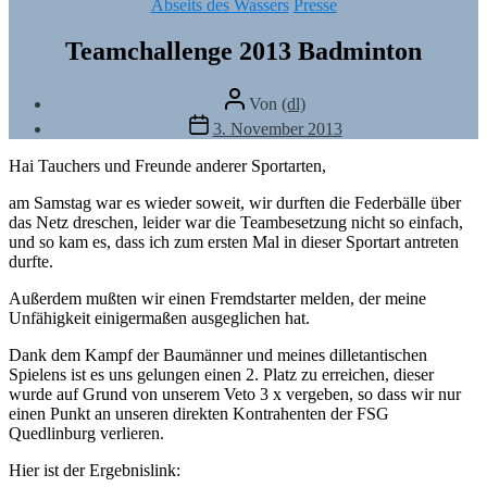
Kategorien
Abseits des Wassers
Presse
Teamchallenge 2013 Badminton
Beitragsautor
Von
(dl)
Veröffentlichungsdatum
3. November 2013
Hai Tauchers und Freunde anderer Sportarten,
am Samstag war es wieder soweit, wir durften die Federbälle über
das Netz dreschen, leider war die Teambesetzung nicht so einfach,
und so kam es, dass ich zum ersten Mal in dieser Sportart antreten
durfte.
Außerdem mußten wir einen Fremdstarter melden, der meine
Unfähigkeit einigermaßen ausgeglichen hat.
Dank dem Kampf der Baumänner und meines dilletantischen
Spielens ist es uns gelungen einen 2. Platz zu erreichen, dieser
wurde auf Grund von unserem Veto 3 x vergeben, so dass wir nur
einen Punkt an unseren direkten Kontrahenten der FSG
Quedlinburg verlieren.
Hier ist der Ergebnislink: