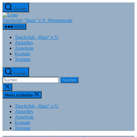
Zum
Suchen
Inhalt
springen
Tauchclub "Harz" e.V. Wernigerode
Menü
Tauchclub „Harz“ e.V.
Aktuelles
Angebote
Kontakt
Termine
Suchen
Suchen
nach:
Suche
schließen
Menü schließen
Tauchclub „Harz“ e.V.
Aktuelles
Angebote
Kontakt
Termine