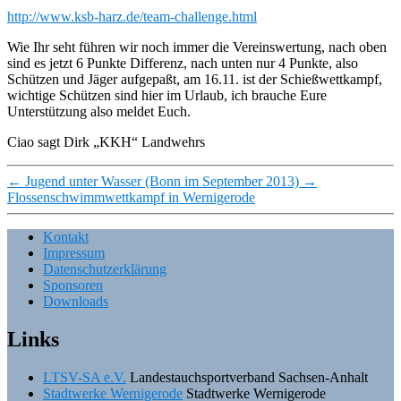
http://www.ksb-harz.de/team-challenge.html
Wie Ihr seht führen wir noch immer die Vereinswertung, nach oben
sind es jetzt 6 Punkte Differenz, nach unten nur 4 Punkte, also
Schützen und Jäger aufgepaßt, am 16.11. ist der Schießwettkampf,
wichtige Schützen sind hier im Urlaub, ich brauche Eure
Unterstützung also meldet Euch.
Ciao sagt Dirk „KKH“ Landwehrs
←
Jugend unter Wasser (Bonn im September 2013)
→
Flossenschwimmwettkampf in Wernigerode
Kontakt
Impressum
Datenschutzerklärung
Sponsoren
Downloads
Links
LTSV-SA e.V.
Landestauchsportverband Sachsen-Anhalt
Stadtwerke Wernigerode
Stadtwerke Wernigerode