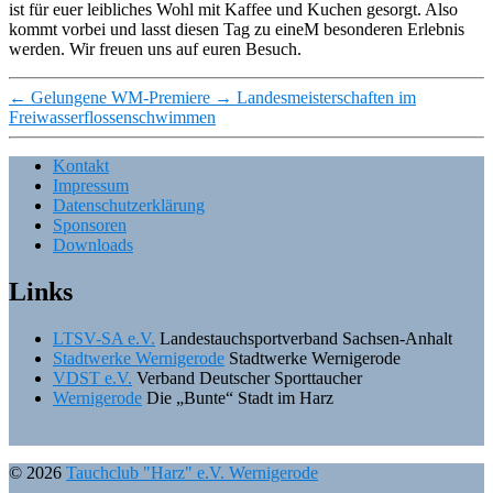
ist für euer leibliches Wohl mit Kaffee und Kuchen gesorgt. Also
kommt vorbei und lasst diesen Tag zu eineM besonderen Erlebnis
werden. Wir freuen uns auf euren Besuch.
←
Gelungene WM-Premiere
→
Landesmeisterschaften im
Freiwasserflossenschwimmen
Kontakt
Impressum
Datenschutzerklärung
Sponsoren
Downloads
Links
LTSV-SA e.V.
Landestauchsportverband Sachsen-Anhalt
Stadtwerke Wernigerode
Stadtwerke Wernigerode
VDST e.V.
Verband Deutscher Sporttaucher
Wernigerode
Die „Bunte“ Stadt im Harz
© 2026
Tauchclub "Harz" e.V. Wernigerode