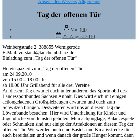
Kategorien
Abseits des Wassers
Allgemeine
Tag der offenen Tür
Beitragsautor
Von
(dl)
Veröffentlichungsdatum
25. August 2010
Weinbergstraße 2, 388855 Wernigerode
E-Mail: vorstand@tauchclub-harz.de
Einladung zum „Tag der offenen Tür“
Hereinspaziert zum „Tag der offenen Tür“
am 24.09.2010
von 15.00 – 18.00Uhr
ab 18.00 Uhr Grillabend für alle drei Vereine
An diesem Tag erwartet euch unter anderem das Sportmobil des
Landessportbundes Sachsen Anhalt. Dies wird euch mit einigen
actiongeladenen Großspielzeugen erwarten und euch zum
Schwitzen bringen. Desweiteren wird uns an diesem Tag die
Löwenbande besuchen. Hier wird Unterhaltung für Kinder und
Jugendliche vom feinsten geboten. Mitmachjonglage, Balancespiele
oder Schminken sind nur einige der Attraktionen an diesem Tag der
offenen Tür. Wir werden auch eine Bastel- und Kreativstrecke für
euch bereithalten und wenn danach der große Hunger kommt, dann