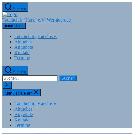
Zum
Suchen
Inhalt
springen
Tauchclub "Harz" e.V. Wernigerode
Menü
Tauchclub „Harz“ e.V.
Aktuelles
Angebote
Kontakt
Termine
Suchen
Suchen
nach:
Suche
schließen
Menü schließen
Tauchclub „Harz“ e.V.
Aktuelles
Angebote
Kontakt
Termine