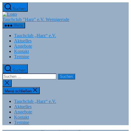
Zum
Suchen
Inhalt
springen
Tauchclub "Harz" e.V. Wernigerode
Menü
Tauchclub „Harz“ e.V.
Aktuelles
Angebote
Kontakt
Termine
Suchen
Suchen
nach:
Suche
schließen
Menü schließen
Tauchclub „Harz“ e.V.
Aktuelles
Angebote
Kontakt
Termine