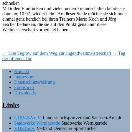
schneller.
Mit tollen Eindrücken und vielen neuen Freundschaften kehrte sie
dann am 10.07. wieder heim. An dieser Stelle möchte sie sich noch
einmal ganz herzlich bei ihren Trainern Mario Koch und Jörg
Fischer bedanken, die sie auf den Punkt genau auf diese
Weltmeisterschaft vorbereitet haben.
←
Lisa Tegtow auf dem Weg zur Jugendweltmeisterschaft
→
Tag
der offenen Tür
Kontakt
Impressum
Datenschutzerklärung
Sponsoren
Downloads
Links
LTSV-SA e.V.
Landestauchsportverband Sachsen-Anhalt
Stadtwerke Wernigerode
Stadtwerke Wernigerode
VDST e.V.
Verband Deutscher Sporttaucher