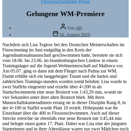
Kategorien
Flossenschwimmen
Presse
Gelungene WM-Premiere
Beitragsautor
Von
(dl)
Veröffentlichungsdatum
16. August 2010
Nachdem sich Lisa Tegtow bei den Deutschen Meisterschaften im
Finswimming im Juni endgültig in den Kreis der
Jugendnationalmannschaft geschwommen hatte, bereitete sie sich
vom 18.06. bis 23.06. im brandenburgischen Lindow in einem
Trainingslager auf die Jugend-Weltmeisterschaft auf Mallorca vor.
Am 05.07. ging es dann mit dem Flieger nach Palma zur WM.
Damit erfüllte sich ein langgehegter Traum und die harten und
zahlreichen Trainings-stunden wurden somit belohnt. Lisa wurde in
zwei Staffeln eingesetzt und erzielte über 4×200 m als
Startschwimmerin eine neue Bestzeit von 1:43,29 min, womit sie
vier Sekunden unter ihrer alten Bestzeit blieb. Mit ihren
Mannschaftskameradinnen errang sie in dieser Disziplin Rang 8, in
der 4×100 m Staffel wurde Platz 10 erzielt. Höhepunkt war ihr
Einzelstart über die 400 m Flossenschwimmen. Auch auf dieser
Strecke erreichte sie ebenfalls eine neue Bestzeit mit 3:45,44 min
und belegte einen guten 17. Platz. Dabei war Lisa eine der jüngsten
Starterinnen und in ihrer Altersklasse waren nur zwei Mädchen noch