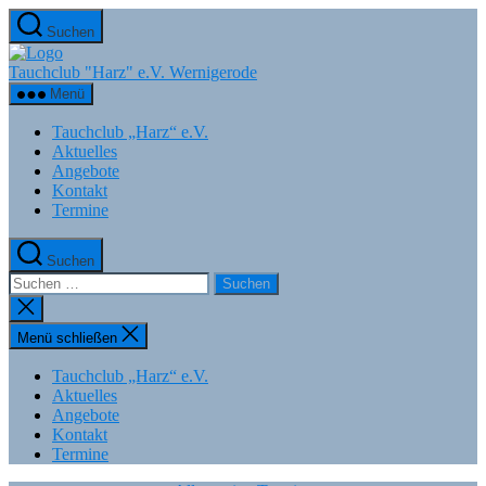
Zum
Suchen
Inhalt
springen
Tauchclub "Harz" e.V. Wernigerode
Menü
Tauchclub „Harz“ e.V.
Aktuelles
Angebote
Kontakt
Termine
Suchen
Suchen
nach:
Suche
schließen
Menü schließen
Tauchclub „Harz“ e.V.
Aktuelles
Angebote
Kontakt
Termine