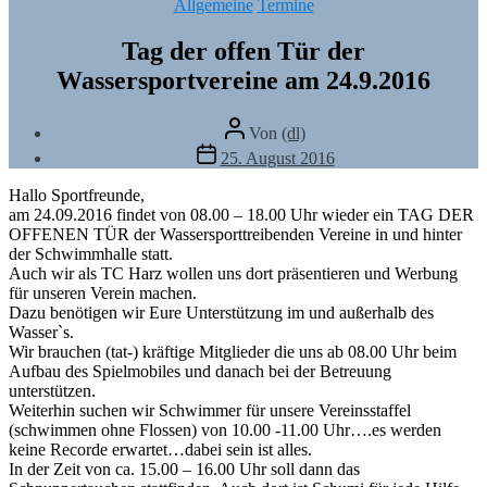
Kategorien
Allgemeine
Termine
Tag der offen Tür der
Wassersportvereine am 24.9.2016
Beitragsautor
Von
(dl)
Veröffentlichungsdatum
25. August 2016
Hallo Sportfreunde,
am 24.09.2016 findet von 08.00 – 18.00 Uhr wieder ein TAG DER
OFFENEN TÜR der Wassersporttreibenden Vereine in und hinter
der Schwimmhalle statt.
Auch wir als TC Harz wollen uns dort präsentieren und Werbung
für unseren Verein machen.
Dazu benötigen wir Eure Unterstützung im und außerhalb des
Wasser`s.
Wir brauchen (tat-) kräftige Mitglieder die uns ab 08.00 Uhr beim
Aufbau des Spielmobiles und danach bei der Betreuung
unterstützen.
Weiterhin suchen wir Schwimmer für unsere Vereinsstaffel
(schwimmen ohne Flossen) von 10.00 -11.00 Uhr….es werden
keine Recorde erwartet…dabei sein ist alles.
In der Zeit von ca. 15.00 – 16.00 Uhr soll dann das