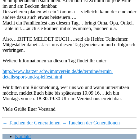
Schnuppertauchen stattfinden. Auch dort ist Schumi für jede Hilfe
im und am Becken dankbar.
Desweiteren planen wir ein Tombola….vielleicht kann der eine oder
andere dazu auch etwas beisteuern….
Macht ein Familienfest aus diesem Tag….bringt Oma, Opa, Onkel,
Tante mit….auch sie können mit schwimmen, tauchen u.a.
Also….BITTE MELDET EUCH….seid als Helfer, Teilnehmer,
Mitgestalter dabei…lasst uns diesen Tag gemeinsam und erfolgreich
verbringen.
Weitere Informationen zu diesem Tag findet Ihr unter
http://www.harzer-schwimmverein.de/de/termine/termin-
details/sport-und-spielfest.html
Wir bitten um Rückmeldung, wer uns wo und wann unterstützen
möchte, meldet Euch bitte bis spätestens 19.09.16….ich bin
Montags von ca. 18.30-19.30 Uhr im Vereinshaus erreichbar.
Viele Grüße Euer Vorstand
←
Tauchen der Generationen
→
Tauchen der Generationen
Kontakt