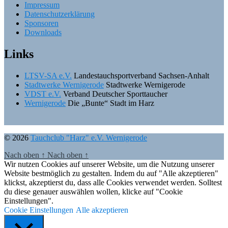
Impressum
Datenschutzerklärung
Sponsoren
Downloads
Links
LTSV-SA e.V.
Landestauchsportverband Sachsen-Anhalt
Stadtwerke Wernigerode
Stadtwerke Wernigerode
VDST e.V.
Verband Deutscher Sporttaucher
Wernigerode
Die „Bunte“ Stadt im Harz
© 2026
Tauchclub "Harz" e.V. Wernigerode
Nach oben
↑
Nach oben
↑
Wir nutzen Cookies auf unserer Website, um die Nutzung unserer
Website bestmöglich zu gestalten. Indem du auf "Alle akzeptieren"
klickst, akzeptierst du, dass alle Cookies verwendet werden. Solltest
du diese genauer auswählen wollen, klicke auf "Cookie
Einstellungen".
Cookie Einstellungen
Alle akzeptieren