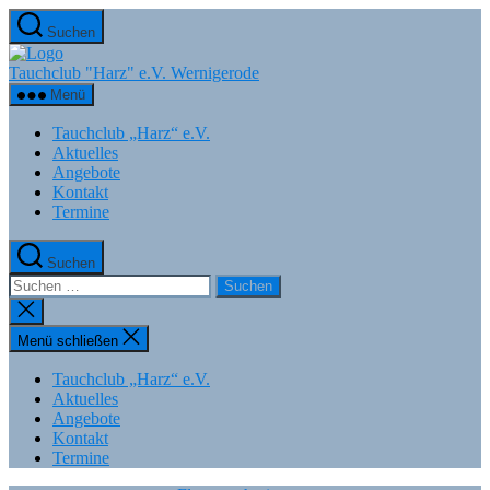
Zum
Suchen
Inhalt
springen
Tauchclub "Harz" e.V. Wernigerode
Menü
Tauchclub „Harz“ e.V.
Aktuelles
Angebote
Kontakt
Termine
Suchen
Suchen
nach:
Suche
schließen
Menü schließen
Tauchclub „Harz“ e.V.
Aktuelles
Angebote
Kontakt
Termine