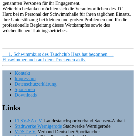
genannten Personen für ihr Engagement.
Weiterhin bedanken möchten sich die Verantwortlichen des TC
Harz bei m Personal der Schwimmhalle für ihren täglichen Einsatz,
ihre Unterstützung bei kleinen und großen Problemen und für die
professionelle Begleitung dieses Wettkampfes sowie des
wöchentlichen Trainingsbetriebes.
←
1. Schwimmkurs des Tauchclub Harz hat begonnen
→
Finswimmer auch auf dem Trockenen aktiv
Kontakt
Impressum
Datenschutzerklärung
Sponsoren
Downloads
Links
LTSV-SA e.V.
Landestauchsportverband Sachsen-Anhalt
Stadtwerke Wernigerode
Stadtwerke Wernigerode
VDST e.V.
Verband Deutscher Sporttaucher