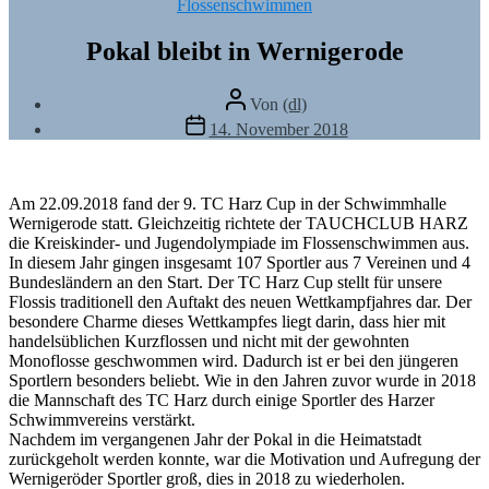
Kategorien
Flossenschwimmen
Pokal bleibt in Wernigerode
Beitragsautor
Von
(dl)
Veröffentlichungsdatum
14. November 2018
Am 22.09.2018 fand der 9. TC Harz Cup in der Schwimmhalle
Wernigerode statt. Gleichzeitig richtete der TAUCHCLUB HARZ
die Kreiskinder- und Jugendolympiade im Flossenschwimmen aus.
In diesem Jahr gingen insgesamt 107 Sportler aus 7 Vereinen und 4
Bundesländern an den Start. Der TC Harz Cup stellt für unsere
Flossis traditionell den Auftakt des neuen Wettkampfjahres dar. Der
besondere Charme dieses Wettkampfes liegt darin, dass hier mit
handelsüblichen Kurzflossen und nicht mit der gewohnten
Monoflosse geschwommen wird. Dadurch ist er bei den jüngeren
Sportlern besonders beliebt. Wie in den Jahren zuvor wurde in 2018
die Mannschaft des TC Harz durch einige Sportler des Harzer
Schwimmvereins verstärkt.
Nachdem im vergangenen Jahr der Pokal in die Heimatstadt
zurückgeholt werden konnte, war die Motivation und Aufregung der
Wernigeröder Sportler groß, dies in 2018 zu wiederholen.