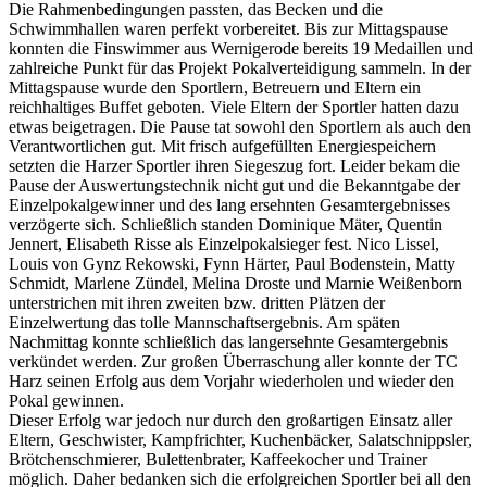
Die Rahmenbedingungen passten, das Becken und die
Schwimmhallen waren perfekt vorbereitet. Bis zur Mittagspause
konnten die Finswimmer aus Wernigerode bereits 19 Medaillen und
zahlreiche Punkt für das Projekt Pokalverteidigung sammeln. In der
Mittagspause wurde den Sportlern, Betreuern und Eltern ein
reichhaltiges Buffet geboten. Viele Eltern der Sportler hatten dazu
etwas beigetragen. Die Pause tat sowohl den Sportlern als auch den
Verantwortlichen gut. Mit frisch aufgefüllten Energiespeichern
setzten die Harzer Sportler ihren Siegeszug fort. Leider bekam die
Pause der Auswertungstechnik nicht gut und die Bekanntgabe der
Einzelpokalgewinner und des lang ersehnten Gesamtergebnisses
verzögerte sich. Schließlich standen Dominique Mäter, Quentin
Jennert, Elisabeth Risse als Einzelpokalsieger fest. Nico Lissel,
Louis von Gynz Rekowski, Fynn Härter, Paul Bodenstein, Matty
Schmidt, Marlene Zündel, Melina Droste und Marnie Weißenborn
unterstrichen mit ihren zweiten bzw. dritten Plätzen der
Einzelwertung das tolle Mannschaftsergebnis. Am späten
Nachmittag konnte schließlich das langersehnte Gesamtergebnis
verkündet werden. Zur großen Überraschung aller konnte der TC
Harz seinen Erfolg aus dem Vorjahr wiederholen und wieder den
Pokal gewinnen.
Dieser Erfolg war jedoch nur durch den großartigen Einsatz aller
Eltern, Geschwister, Kampfrichter, Kuchenbäcker, Salatschnippsler,
Brötchenschmierer, Bulettenbrater, Kaffeekocher und Trainer
möglich. Daher bedanken sich die erfolgreichen Sportler bei all den