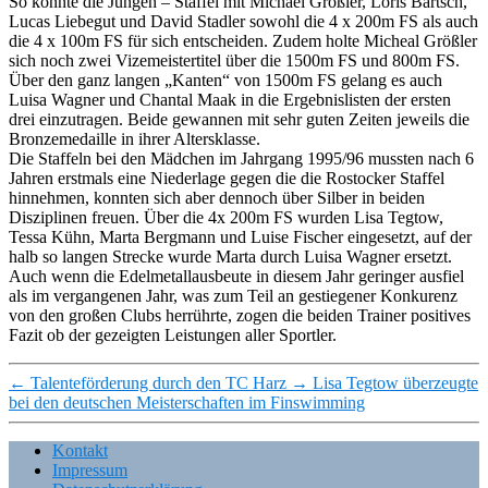
So konnte die Jungen – Staffel mit Michael Größler, Loris Bartsch,
Lucas Liebegut und David Stadler sowohl die 4 x 200m FS als auch
die 4 x 100m FS für sich entscheiden. Zudem holte Micheal Größler
sich noch zwei Vizemeistertitel über die 1500m FS und 800m FS.
Über den ganz langen „Kanten“ von 1500m FS gelang es auch
Luisa Wagner und Chantal Maak in die Ergebnislisten der ersten
drei einzutragen. Beide gewannen mit sehr guten Zeiten jeweils die
Bronzemedaille in ihrer Altersklasse.
Die Staffeln bei den Mädchen im Jahrgang 1995/96 mussten nach 6
Jahren erstmals eine Niederlage gegen die die Rostocker Staffel
hinnehmen, konnten sich aber dennoch über Silber in beiden
Disziplinen freuen. Über die 4x 200m FS wurden Lisa Tegtow,
Tessa Kühn, Marta Bergmann und Luise Fischer eingesetzt, auf der
halb so langen Strecke wurde Marta durch Luisa Wagner ersetzt.
Auch wenn die Edelmetallausbeute in diesem Jahr geringer ausfiel
als im vergangenen Jahr, was zum Teil an gestiegener Konkurenz
von den großen Clubs herrührte, zogen die beiden Trainer positives
Fazit ob der gezeigten Leistungen aller Sportler.
←
Talenteförderung durch den TC Harz
→
Lisa Tegtow überzeugte
bei den deutschen Meisterschaften im Finswimming
Kontakt
Impressum