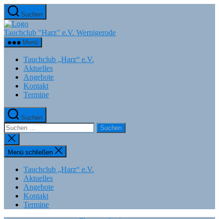
Zum
Suchen
Inhalt
springen
Tauchclub "Harz" e.V. Wernigerode
Menü
Tauchclub „Harz“ e.V.
Aktuelles
Angebote
Kontakt
Termine
Suchen
Suchen
nach:
Suche
schließen
Menü schließen
Tauchclub „Harz“ e.V.
Aktuelles
Angebote
Kontakt
Termine