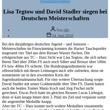
Kategorien
Flossenschwimmen
Lisa Tegtow und David Stadler siegen bei
Deutschen Meisterschaften
Beitragsautor
Von
(dl)
Veröffentlichungsdatum
24. Juni 2010
Bei den diesjährigen deutschen Jugend – und Junioren –
Meisterschaften im Finswimming konnten die Harzer Tauchsportler
insgesamt vier Titel aus dem Riesaer Wasser fischen. Die
erfolgreichste aus TC – Harz Sicht war Lisa Tegtow, die sich neben
Ihrem Titel über 200m FS auch noch Silber und Bronze über 100m
FS bzw 400m FS sicherte. Die Bundesjugendtrainerin war
offensichtlich mit diesen Leistungen auch sehr zufrieden, denn sie
nomienierte sie in den erweiterten Kreis der
Jugendnationalmannschaft. Für eine weitere Überraschung sorgte
David Stadler mit seiner Goldmedaille über 50m FS. Damit hatten
auch die beiden Trainer Mario Koch und Jörg Fischer nicht
gerechnet. Etwas Pech hatte im gleichen Rennen Lucas Liebegut,
denn er kam knapp hinter dem 3. Platz ins Ziel und verpasste somit
die angestrebte Medaillie knapp.
Aber der TC – Harz konnte noch weitere Medaillien einsammeln.