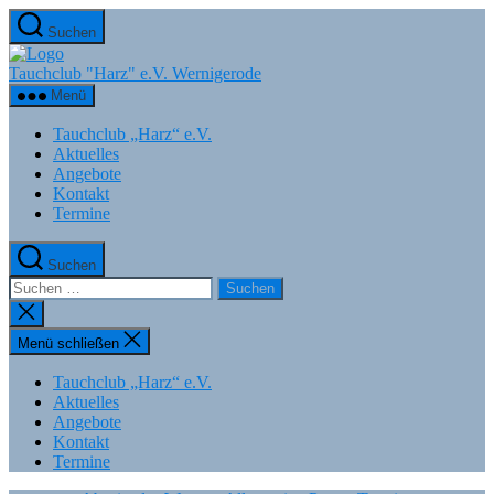
Zum
Suchen
Inhalt
springen
Tauchclub "Harz" e.V. Wernigerode
Menü
Tauchclub „Harz“ e.V.
Aktuelles
Angebote
Kontakt
Termine
Suchen
Suchen
nach:
Suche
schließen
Menü schließen
Tauchclub „Harz“ e.V.
Aktuelles
Angebote
Kontakt
Termine