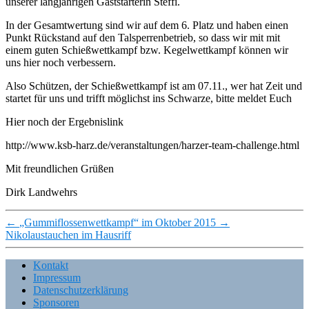
unserer langjährigen Gaststarterin Steffi.
In der Gesamtwertung sind wir auf dem 6. Platz und haben einen
Punkt Rückstand auf den Talsperrenbetrieb, so dass wir mit mit
einem guten Schießwettkampf bzw. Kegelwettkampf können wir
uns hier noch verbessern.
Also Schützen, der Schießwettkampf ist am 07.11., wer hat Zeit und
startet für uns und trifft möglichst ins Schwarze, bitte meldet Euch
Hier noch der Ergebnislink
http://www.ksb-harz.de/veranstaltungen/harzer-team-challenge.html
Mit freundlichen Grüßen
Dirk Landwehrs
←
„Gummiflossenwettkampf“ im Oktober 2015
→
Nikolaustauchen im Hausriff
Kontakt
Impressum
Datenschutzerklärung
Sponsoren