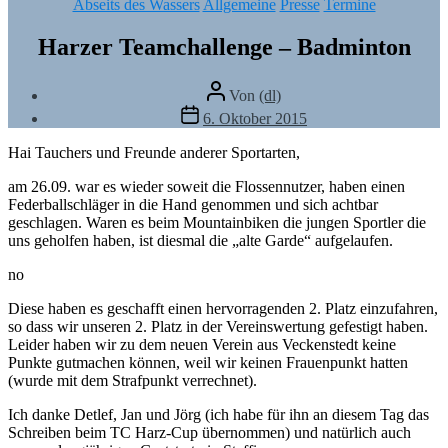
Kategorien
Abseits des Wassers
Allgemeine
Presse
Termine
Harzer Teamchallenge – Badminton
Beitragsautor
Von
(dl)
Veröffentlichungsdatum
6. Oktober 2015
Hai Tauchers und Freunde anderer Sportarten,
am 26.09. war es wieder soweit die Flossennutzer, haben einen
Federballschläger in die Hand genommen und sich achtbar
geschlagen. Waren es beim Mountainbiken die jungen Sportler die
uns geholfen haben, ist diesmal die „alte Garde“ aufgelaufen.
no
Diese haben es geschafft einen hervorragenden 2. Platz einzufahren,
so dass wir unseren 2. Platz in der Vereinswertung gefestigt haben.
Leider haben wir zu dem neuen Verein aus Veckenstedt keine
Punkte gutmachen können, weil wir keinen Frauenpunkt hatten
(wurde mit dem Strafpunkt verrechnet).
Ich danke Detlef, Jan und Jörg (ich habe für ihn an diesem Tag das
Schreiben beim TC Harz-Cup übernommen) und natürlich auch