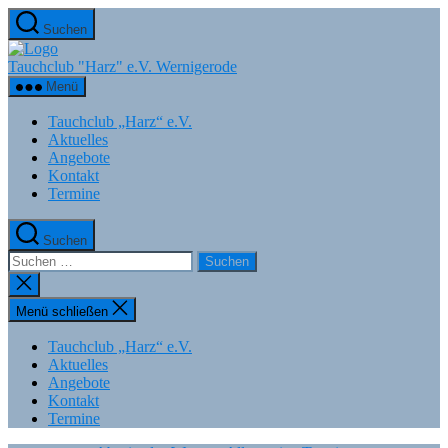
Zum
Suchen
Inhalt
springen
Tauchclub "Harz" e.V. Wernigerode
Menü
Tauchclub „Harz“ e.V.
Aktuelles
Angebote
Kontakt
Termine
Suchen
Suchen
nach:
Suche
schließen
Menü schließen
Tauchclub „Harz“ e.V.
Aktuelles
Angebote
Kontakt
Termine