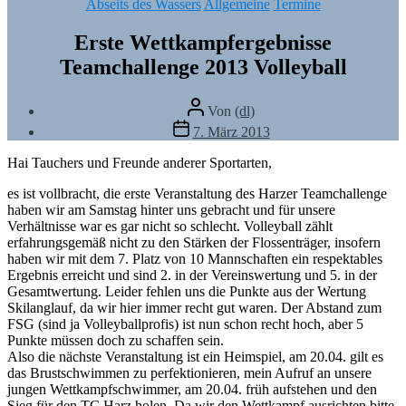
Kategorien
Abseits des Wassers
Allgemeine
Termine
Erste Wettkampfergebnisse
Teamchallenge 2013 Volleyball
Beitragsautor
Von
(dl)
Veröffentlichungsdatum
7. März 2013
Hai Tauchers und Freunde anderer Sportarten,
es ist vollbracht, die erste Veranstaltung des Harzer Teamchallenge
haben wir am Samstag hinter uns gebracht und für unsere
Verhältnisse war es gar nicht so schlecht. Volleyball zählt
erfahrungsgemäß nicht zu den Stärken der Flossenträger, insofern
haben wir mit dem 7. Platz von 10 Mannschaften ein respektables
Ergebnis erreicht und sind 2. in der Vereinswertung und 5. in der
Gesamtwertung. Leider fehlen uns die Punkte aus der Wertung
Skilanglauf, da wir hier immer recht gut waren. Der Abstand zum
FSG (sind ja Volleyballprofis) ist nun schon recht hoch, aber 5
Punkte müssen doch zu schaffen sein.
Also die nächste Veranstaltung ist ein Heimspiel, am 20.04. gilt es
das Brustschwimmen zu perfektionieren, mein Aufruf an unsere
jungen Wettkampfschwimmer, am 20.04. früh aufstehen und den
Sieg für den TC Harz holen. Da wir den Wettkampf ausrichten bitte