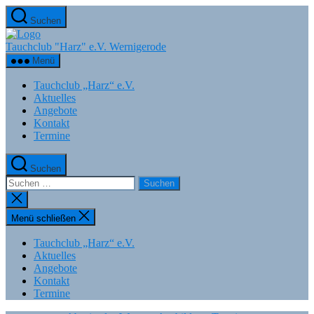
Zum
Suchen
Inhalt
springen
Tauchclub "Harz" e.V. Wernigerode
Menü
Tauchclub „Harz“ e.V.
Aktuelles
Angebote
Kontakt
Termine
Suchen
Suchen
nach:
Suche
schließen
Menü schließen
Tauchclub „Harz“ e.V.
Aktuelles
Angebote
Kontakt
Termine