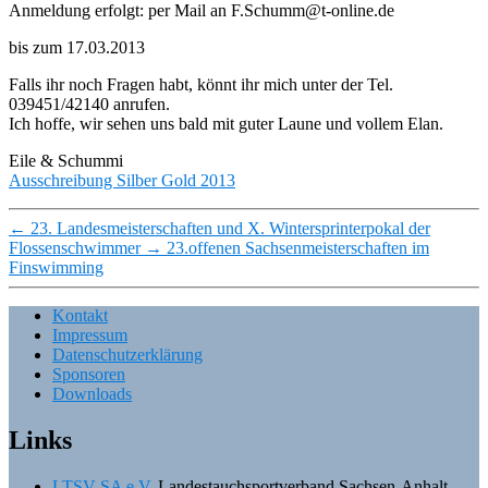
Anmeldung erfolgt: per Mail an F.Schumm@t-online.de
bis zum 17.03.2013
Falls ihr noch Fragen habt, könnt ihr mich unter der Tel.
039451/42140 anrufen.
Ich hoffe, wir sehen uns bald mit guter Laune und vollem Elan.
Eile & Schummi
Ausschreibung Silber Gold 2013
←
23. Landesmeisterschaften und X. Wintersprinterpokal der
Flossenschwimmer
→
23.offenen Sachsenmeisterschaften im
Finswimming
Kontakt
Impressum
Datenschutzerklärung
Sponsoren
Downloads
Links
LTSV-SA e.V.
Landestauchsportverband Sachsen-Anhalt