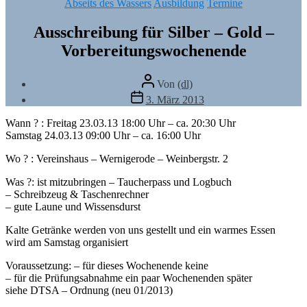
Kategorien
Abseits des Wassers
Ausbildung
Termine
Ausschreibung für Silber – Gold –
Vorbereitungswochenende
Beitragsautor
Von
(dl)
Veröffentlichungsdatum
3. März 2013
Wann ? : Freitag 23.03.13 18:00 Uhr – ca. 20:30 Uhr
Samstag 24.03.13 09:00 Uhr – ca. 16:00 Uhr
Wo ? : Vereinshaus – Wernigerode – Weinbergstr. 2
Was ?: ist mitzubringen – Taucherpass und Logbuch
– Schreibzeug & Taschenrechner
– gute Laune und Wissensdurst
Kalte Getränke werden von uns gestellt und ein warmes Essen
wird am Samstag organisiert
Voraussetzung: – für dieses Wochenende keine
– für die Prüfungsabnahme ein paar Wochenenden später
siehe DTSA – Ordnung (neu 01/2013)