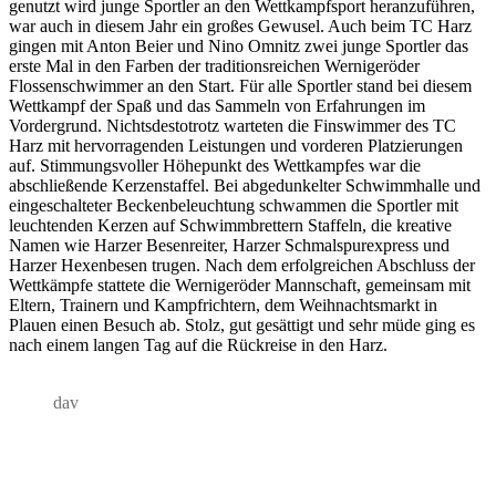
genutzt wird junge Sportler an den Wettkampfsport heranzuführen,
war auch in diesem Jahr ein großes Gewusel. Auch beim TC Harz
gingen mit Anton Beier und Nino Omnitz zwei junge Sportler das
erste Mal in den Farben der traditionsreichen Wernigeröder
Flossenschwimmer an den Start. Für alle Sportler stand bei diesem
Wettkampf der Spaß und das Sammeln von Erfahrungen im
Vordergrund. Nichtsdestotrotz warteten die Finswimmer des TC
Harz mit hervorragenden Leistungen und vorderen Platzierungen
auf. Stimmungsvoller Höhepunkt des Wettkampfes war die
abschließende Kerzenstaffel. Bei abgedunkelter Schwimmhalle und
eingeschalteter Beckenbeleuchtung schwammen die Sportler mit
leuchtenden Kerzen auf Schwimmbrettern Staffeln, die kreative
Namen wie Harzer Besenreiter, Harzer Schmalspurexpress und
Harzer Hexenbesen trugen. Nach dem erfolgreichen Abschluss der
Wettkämpfe stattete die Wernigeröder Mannschaft, gemeinsam mit
Eltern, Trainern und Kampfrichtern, dem Weihnachtsmarkt in
Plauen einen Besuch ab. Stolz, gut gesättigt und sehr müde ging es
nach einem langen Tag auf die Rückreise in den Harz.
dav