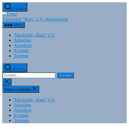
Zum
Suchen
Inhalt
springen
Tauchclub "Harz" e.V. Wernigerode
Menü
Tauchclub „Harz“ e.V.
Aktuelles
Angebote
Kontakt
Termine
Suchen
Suchen
nach:
Suche
schließen
Menü schließen
Tauchclub „Harz“ e.V.
Aktuelles
Angebote
Kontakt
Termine