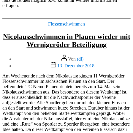
harz.de ist dies möglich bzw. könnt ihr weitere Informationen
erfragen.
Kategorien
Flossenschwimmen
Nicolausschwimmen in Plauen wieder mit
Wernigeröder Beteiligung
Beitragsautor
Von
(dl)
Veröffentlichungsdatum
13. Dezember 2018
Am Wochenende nach dem Nikolaustag gingen 11 Wernigeröder
Flossenschwimmer im sächsischen Plauen an den Start. Der
befreundete TC Nemo Plauen richtete bereits zum 14. Mal sein
Nikolausschwimmen aus. Das besondere an diesem Wettkampf ist,
dass er ausschließlich für die Nachwuchssportler der Vereine
aufgestellt wurde. Alle Sportler gehen nur mit den kleinen Flossen
an den Start und schwimmen kurze Strecken. Darüber hinaus ist der
Wettkampf von den beliebten Staffelwettkämpfen geprägt. Wobei
die Ausrichter mit der Nikolausstaffel, hier wird eine Nikolausmütze
und eine „Rute“ von Sportler zu Sportler übergeben, eine besondere
Idee hatten. Da dieser Wettkampf von den Vereinen klassisch dazu