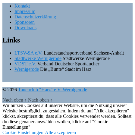
Kontakt
Impressum
Datenschutzerklärung
Sponsoren
Downloads
Links
LTSV-SA e.V.
Landestauchsportverband Sachsen-Anhalt
Stadtwerke Wernigerode
Stadtwerke Wernigerode
VDST e.V.
Verband Deutscher Sporttaucher
Wernigerode
Die „Bunte“ Stadt im Harz
© 2026
Tauchclub "Harz" e.V. Wernigerode
Nach oben
↑
Nach oben
↑
Wir nutzen Cookies auf unserer Website, um die Nutzung unserer
Website bestmöglich zu gestalten. Indem du auf "Alle akzeptieren"
klickst, akzeptierst du, dass alle Cookies verwendet werden. Solltest
du diese genauer auswählen wollen, klicke auf "Cookie
Einstellungen".
Cookie Einstellungen
Alle akzeptieren