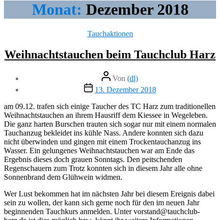
Monat:
Dezember 2018
Kategorien
Tauchaktionen
Weihnachtstauchen beim Tauchclub Harz
Beitragsautor
Von
(dl)
Veröffentlichungsdatum
13. Dezember 2018
am 09.12. trafen sich einige Taucher des TC Harz zum traditionellen
Weihnachtstauchen an ihrem Hausriff dem Kiessee in Wegeleben.
Die ganz harten Burschen trauten sich sogar nur mit einem normalen
Tauchanzug bekleidet ins kühle Nass. Andere konnten sich dazu
nicht überwinden und gingen mit einem Trockentauchanzug ins
Wasser. Ein gelungenes Weihnachtstauchen war am Ende das
Ergebnis dieses doch grauen Sonntags. Den peitschenden
Regenschauern zum Trotz konnten sich in diesem Jahr alle ohne
Sonnenbrand dem Glühwein widmen.
Wer Lust bekommen hat im nächsten Jahr bei diesem Ereignis dabei
sein zu wollen, der kann sich gerne noch für den im neuen Jahr
beginnenden Tauchkurs anmelden. Unter vorstand@tauchclub-