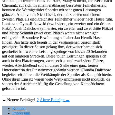
Wettkampfschwimmer des TC Harz, Matty Schmidt, die Reise nach
Chemnitz auf sich. In einem erstklassig besetzten Teilnehmerfeld
konnten die Wernigeröder Sportler mit sehr guten Leistungen
glänzen. Allen voran Nico Lissel, der mit 3 ersten und einem
zweiten Platz als erfolgreichster Teilnehmer wieder nach Hause fuhr.
Louis von Gynz-Rekowski (zwei vierte, ein zweiter und ein dritter
Platz), Noah Dalichow (ein erster, ein zweiter und zwei dritte Plätze)
und Matty Schmidt (zwei erste Plätze) waren nicht weniger
erfolgreich. Besondere Erwähnung soll aber Jan Henrik Hass
finden. Jan hatte sich bereits in der vergangenen Saison stark
gesteigert. In dieser Saison gelang ihm, der weiter hart an sich
gearbeitet hat, weitere Leistungssprünge von bis zu 20 Sekunden
auf den längeren Strecken. Diese tollen Leistungen spiegeln sich
auch in den Platzierungen, zwei sechste und zwei vierte Plätze,
wieder. Abschließend soll an dieser Stelle einer ganz treuen
Unterstützerin der Finswimmer gedankt werden. Claudia Dalichow
begleitet seit Jahren die Wettkämpfe der Sportler als Kampfrichterin.
Ohne ihren Einsatz wären viele Wettkampfreisen nicht möglich, da
seitens der Ausrichter häufig die Gestellung von Kampfrichtern
gefordert wird.
Seitennummerierung
←
Neuere
Beiträge
1
2
Ältere
Beiträge
→
der
Kontakt
Impressum
Beiträge