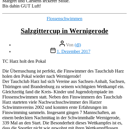
Margret und Carstens leckerer Stolle.
Bis dahin GUT Luft!
Kategorien
Flossenschwimmen
Salzgittercup in Wernigerode
Beitragsautor
Von
(dl)
Veröffentlichungsdatum
1. Dezember 2017
TC Harz holt den Pokal
Die Überraschung ist perfekt, die Finswimmer des Tauchclub Harz
holen den Pokal wieder nach Wernigerode!
Der Tauchclub Harz lud sich Vereine aus Sachsen-Anhalt, Sachsen,
Thüringen und Brandenburg zu seinem wichtigsten Wettkampf ein.
Gleichzeitig fand die Kreis- Kinder und Jugendolympiade im
Flossenschwimmen statt. Neben den Finswimmern des Tauchclub
Harz starteten viele Nachwuchsschwimmer des Harzer
Schwimmvereins 2002 und konnten erste Erfahrungen im
Finswimming sammeln. Insgesamt gingen 7 Mannschaften, an
einem bedeckten Nachmittag in der Schwimmhalle Wernigerode,
339 Mal an den Start. Die Besonderheit dieses Wettkampfes ist es,
dass die Sportler nicht wie gewohnt mit ihren Wettkampfflossen