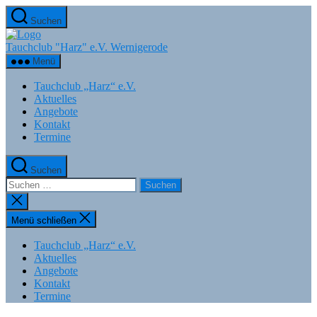
Zum
Suchen
Inhalt
springen
Tauchclub "Harz" e.V. Wernigerode
Menü
Tauchclub „Harz“ e.V.
Aktuelles
Angebote
Kontakt
Termine
Suchen
Suchen
nach:
Suche
schließen
Menü schließen
Tauchclub „Harz“ e.V.
Aktuelles
Angebote
Kontakt
Termine