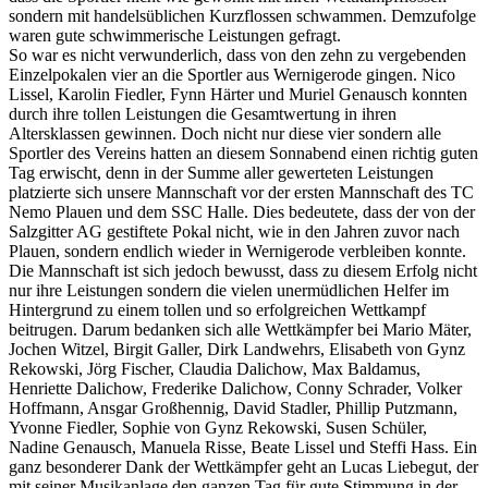
sondern mit handelsüblichen Kurzflossen schwammen. Demzufolge
waren gute schwimmerische Leistungen gefragt.
So war es nicht verwunderlich, dass von den zehn zu vergebenden
Einzelpokalen vier an die Sportler aus Wernigerode gingen. Nico
Lissel, Karolin Fiedler, Fynn Härter und Muriel Genausch konnten
durch ihre tollen Leistungen die Gesamtwertung in ihren
Altersklassen gewinnen. Doch nicht nur diese vier sondern alle
Sportler des Vereins hatten an diesem Sonnabend einen richtig guten
Tag erwischt, denn in der Summe aller gewerteten Leistungen
platzierte sich unsere Mannschaft vor der ersten Mannschaft des TC
Nemo Plauen und dem SSC Halle. Dies bedeutete, dass der von der
Salzgitter AG gestiftete Pokal nicht, wie in den Jahren zuvor nach
Plauen, sondern endlich wieder in Wernigerode verbleiben konnte.
Die Mannschaft ist sich jedoch bewusst, dass zu diesem Erfolg nicht
nur ihre Leistungen sondern die vielen unermüdlichen Helfer im
Hintergrund zu einem tollen und so erfolgreichen Wettkampf
beitrugen. Darum bedanken sich alle Wettkämpfer bei Mario Mäter,
Jochen Witzel, Birgit Galler, Dirk Landwehrs, Elisabeth von Gynz
Rekowski, Jörg Fischer, Claudia Dalichow, Max Baldamus,
Henriette Dalichow, Frederike Dalichow, Conny Schrader, Volker
Hoffmann, Ansgar Großhennig, David Stadler, Phillip Putzmann,
Yvonne Fiedler, Sophie von Gynz Rekowski, Susen Schüler,
Nadine Genausch, Manuela Risse, Beate Lissel und Steffi Hass. Ein
ganz besonderer Dank der Wettkämpfer geht an Lucas Liebegut, der
mit seiner Musikanlage den ganzen Tag für gute Stimmung in der