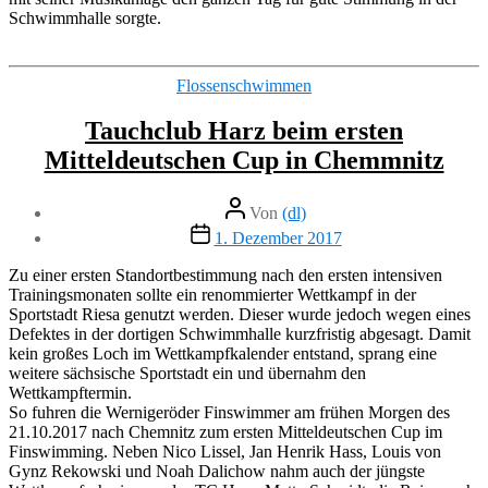
Schwimmhalle sorgte.
Kategorien
Flossenschwimmen
Tauchclub Harz beim ersten
Mitteldeutschen Cup in Chemmnitz
Beitragsautor
Von
(dl)
Veröffentlichungsdatum
1. Dezember 2017
Zu einer ersten Standortbestimmung nach den ersten intensiven
Trainingsmonaten sollte ein renommierter Wettkampf in der
Sportstadt Riesa genutzt werden. Dieser wurde jedoch wegen eines
Defektes in der dortigen Schwimmhalle kurzfristig abgesagt. Damit
kein großes Loch im Wettkampfkalender entstand, sprang eine
weitere sächsische Sportstadt ein und übernahm den
Wettkampftermin.
So fuhren die Wernigeröder Finswimmer am frühen Morgen des
21.10.2017 nach Chemnitz zum ersten Mitteldeutschen Cup im
Finswimming. Neben Nico Lissel, Jan Henrik Hass, Louis von
Gynz Rekowski und Noah Dalichow nahm auch der jüngste