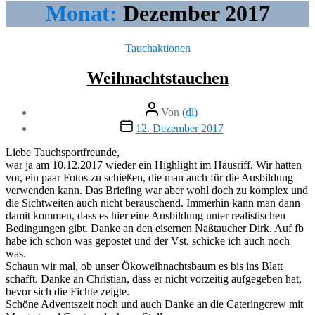
Monat:
Dezember 2017
Kategorien
Tauchaktionen
Weihnachtstauchen
Beitragsautor
Von
(dl)
Veröffentlichungsdatum
12. Dezember 2017
Liebe Tauchsportfreunde,
war ja am 10.12.2017 wieder ein Highlight im Hausriff. Wir hatten
vor, ein paar Fotos zu schießen, die man auch für die Ausbildung
verwenden kann. Das Briefing war aber wohl doch zu komplex und
die Sichtweiten auch nicht berauschend. Immerhin kann man dann
damit kommen, dass es hier eine Ausbildung unter realistischen
Bedingungen gibt. Danke an den eisernen Naßtaucher Dirk. Auf fb
habe ich schon was gepostet und der Vst. schicke ich auch noch
was.
Schaun wir mal, ob unser Ökoweihnachtsbaum es bis ins Blatt
schafft. Danke an Christian, dass er nicht vorzeitig aufgegeben hat,
bevor sich die Fichte zeigte.
Schöne Adventszeit noch und auch Danke an die Cateringcrew mit