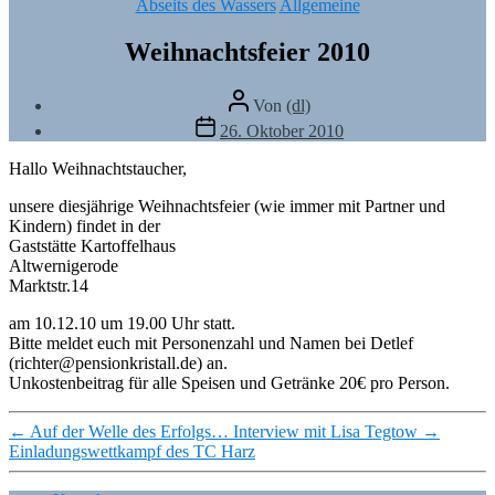
Kategorien
Abseits des Wassers
Allgemeine
Weihnachtsfeier 2010
Beitragsautor
Von
(dl)
Veröffentlichungsdatum
26. Oktober 2010
Hallo Weihnachtstaucher,
unsere diesjährige Weihnachtsfeier (wie immer mit Partner und
Kindern) findet in der
Gaststätte Kartoffelhaus
Altwernigerode
Marktstr.14
am 10.12.10 um 19.00 Uhr statt.
Bitte meldet euch mit Personenzahl und Namen bei Detlef
(richter@pensionkristall.de) an.
Unkostenbeitrag für alle Speisen und Getränke 20€ pro Person.
←
Auf der Welle des Erfolgs… Interview mit Lisa Tegtow
→
Einladungswettkampf des TC Harz