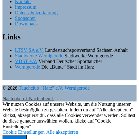
Kontakt
Impressum
Datenschutzerklärung
Sponsoren
Downloads
Links
LTSV-SA e.V.
Landestauchsportverband Sachsen-Anhalt
Stadtwerke Wernigerode
Stadtwerke Wernigerode
VDST e.V.
Verband Deutscher Sporttaucher
Wernigerode
Die „Bunte“ Stadt im Harz
© 2026
Tauchclub "Harz" e.V. Wernigerode
Nach oben
↑
Nach oben
↑
Wir nutzen Cookies auf unserer Website, um die Nutzung unserer
Website bestmöglich zu gestalten. Indem du auf "Alle akzeptieren"
klickst, akzeptierst du, dass alle Cookies verwendet werden. Solltest
du diese genauer auswählen wollen, klicke auf "Cookie
Einstellungen".
Cookie Einstellungen
Alle akzeptieren