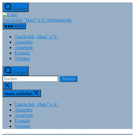
Zum
Suchen
Inhalt
springen
Tauchclub "Harz" e.V. Wernigerode
Menü
Tauchclub „Harz“ e.V.
Aktuelles
Angebote
Kontakt
Termine
Suchen
Suchen
nach:
Suche
schließen
Menü schließen
Tauchclub „Harz“ e.V.
Aktuelles
Angebote
Kontakt
Termine