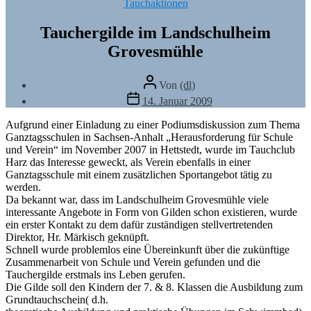
Kategorien
Tauchaktionen
Tauchergilde im Landschulheim
Grovesmühle
Beitragsautor
Von
(dl)
Veröffentlichungsdatum
14. Januar 2009
Aufgrund einer Einladung zu einer Podiumsdiskussion zum Thema
Ganztagsschulen in Sachsen-Anhalt „Herausforderung für Schule
und Verein“ im November 2007 in Hettstedt, wurde im Tauchclub
Harz das Interesse geweckt, als Verein ebenfalls in einer
Ganztagsschule mit einem zusätzlichen Sportangebot tätig zu
werden.
Da bekannt war, dass im Landschulheim Grovesmühle viele
interessante Angebote in Form von Gilden schon existieren, wurde
ein erster Kontakt zu dem dafür zuständigen stellvertretenden
Direktor, Hr. Märkisch geknüpft.
Schnell wurde problemlos eine Übereinkunft über die zukünftige
Zusammenarbeit von Schule und Verein gefunden und die
Tauchergilde erstmals ins Leben gerufen.
Die Gilde soll den Kindern der 7. & 8. Klassen die Ausbildung zum
Grundtauchschein( d.h.