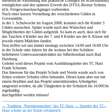
theoretische Ausbildung und praktische Übungen im Schwimmbad)
ermöglichen und den späteren Erwerb des DTSA-Bronze Scheins
(d.h. Freigewässertauchgänge) vorbereiten.
Nach einer kurzen Vorstellung der verschiedenen Gilden in
Govesmühle,
in der 1. Schulwoche im August 2008, konnten sich die Kinder 3
Gilden aussuchen. Später wurde nach den Wünschen und
Möglichkeiten der Gilden aufgeteilt. So kam es auch, dass sich für
das Tauchen 4 Kinder aus der 7. und 8 Kinder aus der 8. Klasse mit
jeweils einem Mädchen fanden.
Nun treffen wir uns immer montags zwischen 14:00 und 16:00 Uhr
in der Schule oder fahren für die weitaus bei den Schülern
beliebteren Unterwasseraktivitäten ins Silberbornbad nach Bad
Harzburg.
Geleitet wird dieses Projekt vom Ausbildungsleiter des TC Harz
Frank Schumm.
Das Interesse für das Projekt Schule und Verein wurde auch von
Seiten weiterer Schulen offen bekundet. Dieses kann aber nur mit
einem flexiblen und das Projekt unterstützenden Arbeitgeber
umgesetzt werden, da alle Tätigkeiten in der Schulzeit bis 16:00Uhr
regelmäßig
durchgeführt werden müssen!
←
Tradition „Neujahrstauchen“ des TC Harz
→
Sportler des TC–
Harz wieder an der Küste erfolgreich