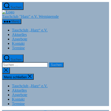
Zum
Suchen
Inhalt
springen
Tauchclub "Harz" e.V. Wernigerode
Menü
Tauchclub „Harz“ e.V.
Aktuelles
Angebote
Kontakt
Termine
Suchen
Suchen
nach:
Suche
schließen
Menü schließen
Tauchclub „Harz“ e.V.
Aktuelles
Angebote
Kontakt
Termine