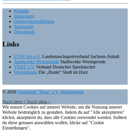
Kontakt
Impressum
Datenschutzerklärung
Sponsoren
Downloads
Links
LTSV-SA e.V.
Landestauchsportverband Sachsen-Anhalt
Stadtwerke Wernigerode
Stadtwerke Wernigerode
VDST e.V.
Verband Deutscher Sporttaucher
Wernigerode
Die „Bunte“ Stadt im Harz
© 2026
Tauchclub "Harz" e.V. Wernigerode
Nach oben
↑
Nach oben
↑
Wir nutzen Cookies auf unserer Website, um die Nutzung unserer
Website bestmöglich zu gestalten. Indem du auf "Alle akzeptieren"
klickst, akzeptierst du, dass alle Cookies verwendet werden. Solltest
du diese genauer auswählen wollen, klicke auf "Cookie
Einstellungen".