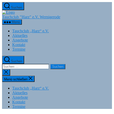
Zum
Suchen
Inhalt
springen
Tauchclub "Harz" e.V. Wernigerode
Menü
Tauchclub „Harz“ e.V.
Aktuelles
Angebote
Kontakt
Termine
Suchen
Suchen
nach:
Suche
schließen
Menü schließen
Tauchclub „Harz“ e.V.
Aktuelles
Angebote
Kontakt
Termine