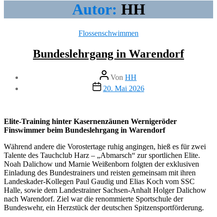
Autor:
HH
Kategorien
Flossenschwimmen
Bundeslehrgang in Warendorf
Beitragsautor
Von
HH
Veröffentlichungsdatum
20. Mai 2026
Elite-Training hinter Kasernenzäunen Wernigeröder
Finswimmer beim Bundeslehrgang in Warendorf
Während andere die Vorostertage ruhig angingen, hieß es für zwei
Talente des Tauchclub Harz – „Abmarsch“ zur sportlichen Elite.
Noah Dalichow und Marnie Weißenborn folgten der exklusiven
Einladung des Bundestrainers und reisten gemeinsam mit ihren
Landeskader-Kollegen Paul Gaudig und Elias Koch vom SSC
Halle, sowie dem Landestrainer Sachsen-Anhalt Holger Dalichow
nach Warendorf. Ziel war die renommierte Sportschule der
Bundeswehr, ein Herzstück der deutschen Spitzensportförderung.