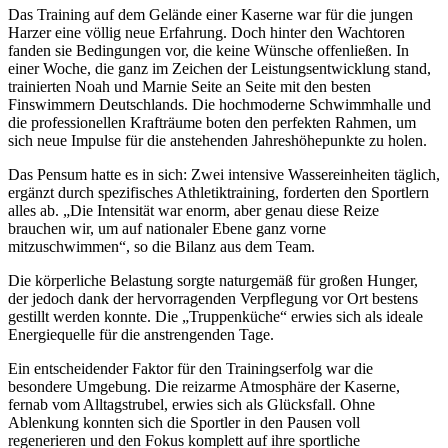
Das Training auf dem Gelände einer Kaserne war für die jungen
Harzer eine völlig neue Erfahrung. Doch hinter den Wachtoren
fanden sie Bedingungen vor, die keine Wünsche offenließen. In
einer Woche, die ganz im Zeichen der Leistungsentwicklung stand,
trainierten Noah und Marnie Seite an Seite mit den besten
Finswimmern Deutschlands. Die hochmoderne Schwimmhalle und
die professionellen Krafträume boten den perfekten Rahmen, um
sich neue Impulse für die anstehenden Jahreshöhepunkte zu holen.
Das Pensum hatte es in sich: Zwei intensive Wassereinheiten täglich,
ergänzt durch spezifisches Athletiktraining, forderten den Sportlern
alles ab. „Die Intensität war enorm, aber genau diese Reize
brauchen wir, um auf nationaler Ebene ganz vorne
mitzuschwimmen“, so die Bilanz aus dem Team.
Die körperliche Belastung sorgte naturgemäß für großen Hunger,
der jedoch dank der hervorragenden Verpflegung vor Ort bestens
gestillt werden konnte. Die „Truppenküche“ erwies sich als ideale
Energiequelle für die anstrengenden Tage.
Ein entscheidender Faktor für den Trainingserfolg war die
besondere Umgebung. Die reizarme Atmosphäre der Kaserne,
fernab vom Alltagstrubel, erwies sich als Glücksfall. Ohne
Ablenkung konnten sich die Sportler in den Pausen voll
regenerieren und den Fokus komplett auf ihre sportliche