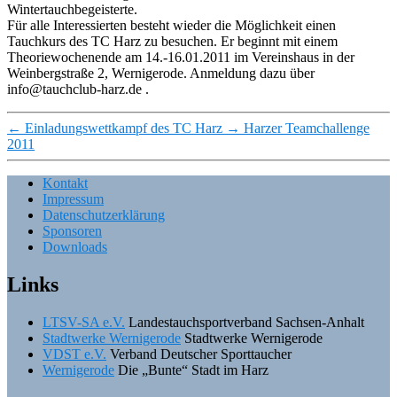
Wintertauchbegeisterte.
Für alle Interessierten besteht wieder die Möglichkeit einen
Tauchkurs des TC Harz zu besuchen. Er beginnt mit einem
Theoriewochenende am 14.-16.01.2011 im Vereinshaus in der
Weinbergstraße 2, Wernigerode. Anmeldung dazu über
info@tauchclub-harz.de .
←
Einladungswettkampf des TC Harz
→
Harzer Teamchallenge
2011
Kontakt
Impressum
Datenschutzerklärung
Sponsoren
Downloads
Links
LTSV-SA e.V.
Landestauchsportverband Sachsen-Anhalt
Stadtwerke Wernigerode
Stadtwerke Wernigerode
VDST e.V.
Verband Deutscher Sporttaucher
Wernigerode
Die „Bunte“ Stadt im Harz