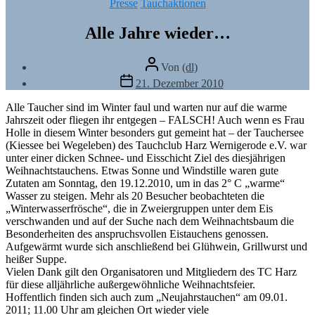
Kategorien
Presse
Tauchaktionen
Alle Jahre wieder…
Beitragsautor
Von
(dl)
Veröffentlichungsdatum
21. Dezember 2010
Alle Taucher sind im Winter faul und warten nur auf die warme
Jahrszeit oder fliegen ihr entgegen – FALSCH! Auch wenn es Frau
Holle in diesem Winter besonders gut gemeint hat – der Tauchersee
(Kiessee bei Wegeleben) des Tauchclub Harz Wernigerode e.V. war
unter einer dicken Schnee- und Eisschicht Ziel des diesjährigen
Weihnachtstauchens. Etwas Sonne und Windstille waren gute
Zutaten am Sonntag, den 19.12.2010, um in das 2° C „warme“
Wasser zu steigen. Mehr als 20 Besucher beobachteten die
„Winterwasserfrösche“, die in Zweiergruppen unter dem Eis
verschwanden und auf der Suche nach dem Weihnachtsbaum die
Besonderheiten des anspruchsvollen Eistauchens genossen.
Aufgewärmt wurde sich anschließend bei Glühwein, Grillwurst und
heißer Suppe.
Vielen Dank gilt den Organisatoren und Mitgliedern des TC Harz
für diese alljährliche außergewöhnliche Weihnachtsfeier.
Hoffentlich finden sich auch zum „Neujahrstauchen“ am 09.01.
2011; 11.00 Uhr am gleichen Ort wieder viele