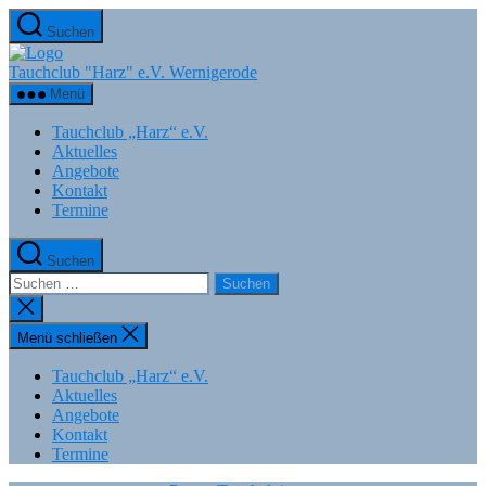
Zum
Suchen
Inhalt
springen
Tauchclub "Harz" e.V. Wernigerode
Menü
Tauchclub „Harz“ e.V.
Aktuelles
Angebote
Kontakt
Termine
Suchen
Suchen
nach:
Suche
schließen
Menü schließen
Tauchclub „Harz“ e.V.
Aktuelles
Angebote
Kontakt
Termine