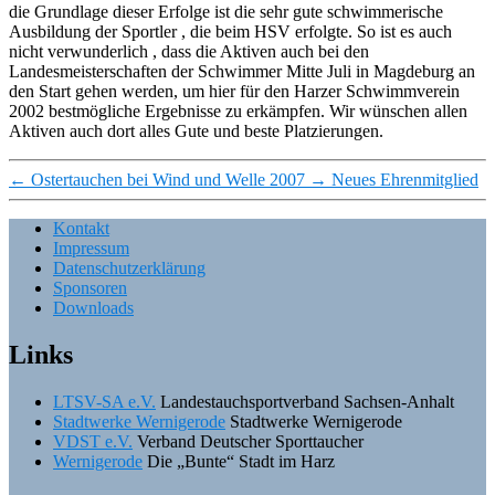
die Grundlage dieser Erfolge ist die sehr gute schwimmerische
Ausbildung der Sportler , die beim HSV erfolgte. So ist es auch
nicht verwunderlich , dass die Aktiven auch bei den
Landesmeisterschaften der Schwimmer Mitte Juli in Magdeburg an
den Start gehen werden, um hier für den Harzer Schwimmverein
2002 bestmögliche Ergebnisse zu erkämpfen. Wir wünschen allen
Aktiven auch dort alles Gute und beste Platzierungen.
←
Ostertauchen bei Wind und Welle 2007
→
Neues Ehrenmitglied
Kontakt
Impressum
Datenschutzerklärung
Sponsoren
Downloads
Links
LTSV-SA e.V.
Landestauchsportverband Sachsen-Anhalt
Stadtwerke Wernigerode
Stadtwerke Wernigerode
VDST e.V.
Verband Deutscher Sporttaucher
Wernigerode
Die „Bunte“ Stadt im Harz