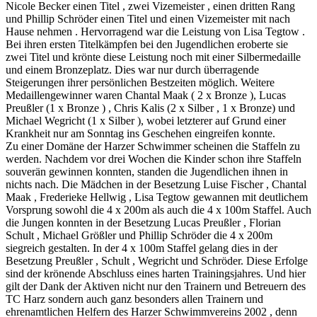
Nicole Becker einen Titel , zwei Vizemeister , einen dritten Rang
und Phillip Schröder einen Titel und einen Vizemeister mit nach
Hause nehmen . Hervorragend war die Leistung von Lisa Tegtow .
Bei ihren ersten Titelkämpfen bei den Jugendlichen eroberte sie
zwei Titel und krönte diese Leistung noch mit einer Silbermedaille
und einem Bronzeplatz. Dies war nur durch überragende
Steigerungen ihrer persönlichen Bestzeiten möglich. Weitere
Medaillengewinner waren Chantal Maak ( 2 x Bronze ), Lucas
Preußler (1 x Bronze ) , Chris Kalis (2 x Silber , 1 x Bronze) und
Michael Wegricht (1 x Silber ), wobei letzterer auf Grund einer
Krankheit nur am Sonntag ins Geschehen eingreifen konnte.
Zu einer Domäne der Harzer Schwimmer scheinen die Staffeln zu
werden. Nachdem vor drei Wochen die Kinder schon ihre Staffeln
souverän gewinnen konnten, standen die Jugendlichen ihnen in
nichts nach. Die Mädchen in der Besetzung Luise Fischer , Chantal
Maak , Frederieke Hellwig , Lisa Tegtow gewannen mit deutlichem
Vorsprung sowohl die 4 x 200m als auch die 4 x 100m Staffel. Auch
die Jungen konnten in der Besetzung Lucas Preußler , Florian
Schult , Michael Größler und Phillip Schröder die 4 x 200m
siegreich gestalten. In der 4 x 100m Staffel gelang dies in der
Besetzung Preußler , Schult , Wegricht und Schröder. Diese Erfolge
sind der krönende Abschluss eines harten Trainingsjahres. Und hier
gilt der Dank der Aktiven nicht nur den Trainern und Betreuern des
TC Harz sondern auch ganz besonders allen Trainern und
ehrenamtlichen Helfern des Harzer Schwimmvereins 2002 , denn