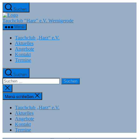
Zum
Suchen
Inhalt
springen
Tauchclub "Harz" e.V. Wernigerode
Menü
Tauchclub „Harz“ e.V.
Aktuelles
Angebote
Kontakt
Termine
Suchen
Suchen
nach:
Suche
schließen
Menü schließen
Tauchclub „Harz“ e.V.
Aktuelles
Angebote
Kontakt
Termine