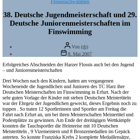
Kategorien
Flossenschwimmen
38. Deutsche Jugendmeisterschaft und 29.
Deutsche Juniorenmeisterschaften im
Finswimming
Beitragsautor
Von
(rb)
Veröffentlichungsdatum
8. Mai 2007
Erfolgreiches Abschneiden der Harzer Flossis auch bei den Jugend
– und Juniorenmeisterschaften
Drei Wochen nach den Kindern, hatten am vergangenen
Wochenende die Jugendlichen und Junioren des TC Harz ihre
Deutschen Meisterschaften im Finswimming in Erfurt. Nach der
sehr guten Vorlage der Kinder mit sieben Deutschen Meistertiteln
war der Ehrgeiz der Jugendlichen geweckt, dieses Ergebnis noch zu
toppen . So traten 12 Sportlerinnen und Sportler am Freitag die
Fahrt nach Erfurt an, um bei ihren Meisterschaften Meistertitel und
Podestplätze zu gewinnen. Am Ende der dreitägigen Wettkämpfe
konnten die Tauchsportler die Heimreise mit 10 Deutschen
Meistertiteln , 9 Vizemeistern und 8 Bronzemedaillen im Gepäck
antreten. So konnte Franziska Krebs 2 komplette Medaillensätze,