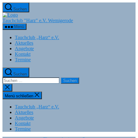
Zum
Suchen
Inhalt
springen
Tauchclub "Harz" e.V. Wernigerode
Menü
Tauchclub „Harz“ e.V.
Aktuelles
Angebote
Kontakt
Termine
Suchen
Suchen
nach:
Suche
schließen
Menü schließen
Tauchclub „Harz“ e.V.
Aktuelles
Angebote
Kontakt
Termine