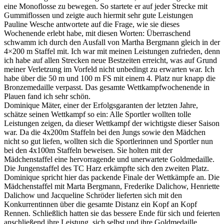
eine Monoflosse zu bewegen. So startete er auf jeder Strecke mit
Gummiflossen und zeigte auch hiermit sehr gute Leistungen
Pauline Wesche antwortete auf die Frage, wie sie dieses
Wochenende erlebt habe, mit diesen Worten: Überraschend
schwamm ich durch den Ausfall von Martha Bergmann gleich in der
4×200 m Staffel mit. Ich war mit meinen Leistungen zufrieden, denn
ich habe auf allen Strecken neue Bestzeiten erreicht, was auf Grund
meiner Verletzung im Vorfeld nicht unbedingt zu erwarten war. Ich
habe über die 50 m und 100 m FS mit einem 4. Platz nur knapp die
Bronzemedaille verpasst. Das gesamte Wettkampfwochenende in
Plauen fand ich sehr schön.
Dominique Mäter, einer der Erfolgsgaranten der letzten Jahre,
schätze seinen Wettkampf so ein: Alle Sportler wollten tolle
Leistungen zeigen, da dieser Wettkampf der wichtigste dieser Saison
war. Da die 4x200m Staffeln bei den Jungs sowie den Mädchen
nicht so gut liefen, wollten sich die Sportlerinnen und Sportler nun
bei den 4x100m Staffeln beweisen. Sie holten mit der
Mädchenstaffel eine hervorragende und unerwartete Goldmedaille.
Die Jungenstaffel des TC Harz erkämpfte sich den zweiten Platz.
Dominique spricht hier das packende Finale der Wettkämpfe an. Die
Mädchenstaffel mit Marta Bergmann, Frederike Dalichow, Henriette
Dalichow und Jacqueline Schröder lieferten sich mit den
Konkurrentinnen über die gesamte Distanz ein Kopf an Kopf
Rennen. Schließlich hatten sie das bessere Ende für sich und feierten
anschließend ihre Leistung, sich selbst und ihre Goldmedaille.