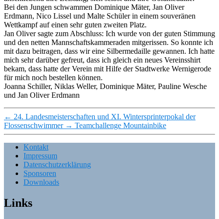
Bei den Jungen schwammen Dominique Mäter, Jan Oliver
Erdmann, Nico Lissel und Malte Schüler in einem souveränen
Wettkampf auf einen sehr guten zweiten Platz.
Jan Oliver sagte zum Abschluss: Ich wurde von der guten Stimmung
und den netten Mannschaftskammeraden mitgerissen. So konnte ich
mit dazu beitragen, dass wir eine Silbermedaille gewannen. Ich hatte
mich sehr darüber gefreut, dass ich gleich ein neues Vereinsshirt
bekam, dass hatte der Verein mit Hilfe der Stadtwerke Wernigerode
für mich noch bestellen können.
Joanna Schiller, Niklas Weller, Dominique Mäter, Pauline Wesche
und Jan Oliver Erdmann
←
24. Landesmeisterschaften und XI. Wintersprinterpokal der
Flossenschwimmer
→
Teamchallenge Mountainbike
Kontakt
Impressum
Datenschutzerklärung
Sponsoren
Downloads
Links