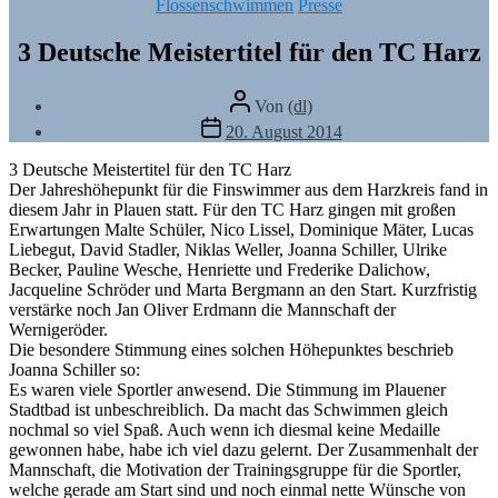
Kategorien
Flossenschwimmen
Presse
3 Deutsche Meistertitel für den TC Harz
Beitragsautor
Von
(dl)
Veröffentlichungsdatum
20. August 2014
3 Deutsche Meistertitel für den TC Harz
Der Jahreshöhepunkt für die Finswimmer aus dem Harzkreis fand in
diesem Jahr in Plauen statt. Für den TC Harz gingen mit großen
Erwartungen Malte Schüler, Nico Lissel, Dominique Mäter, Lucas
Liebegut, David Stadler, Niklas Weller, Joanna Schiller, Ulrike
Becker, Pauline Wesche, Henriette und Frederike Dalichow,
Jacqueline Schröder und Marta Bergmann an den Start. Kurzfristig
verstärke noch Jan Oliver Erdmann die Mannschaft der
Wernigeröder.
Die besondere Stimmung eines solchen Höhepunktes beschrieb
Joanna Schiller so:
Es waren viele Sportler anwesend. Die Stimmung im Plauener
Stadtbad ist unbeschreiblich. Da macht das Schwimmen gleich
nochmal so viel Spaß. Auch wenn ich diesmal keine Medaille
gewonnen habe, habe ich viel dazu gelernt. Der Zusammenhalt der
Mannschaft, die Motivation der Trainingsgruppe für die Sportler,
welche gerade am Start sind und noch einmal nette Wünsche von