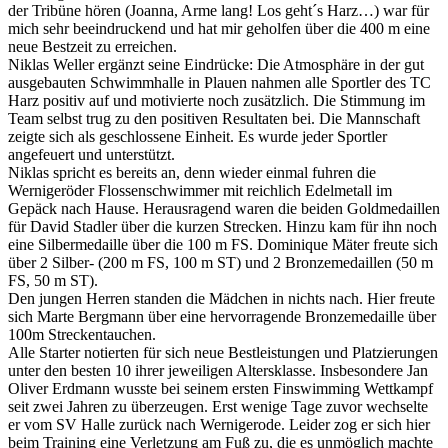
der Tribüne hören (Joanna, Arme lang! Los geht´s Harz…) war für
mich sehr beeindruckend und hat mir geholfen über die 400 m eine
neue Bestzeit zu erreichen.
Niklas Weller ergänzt seine Eindrücke: Die Atmosphäre in der gut
ausgebauten Schwimmhalle in Plauen nahmen alle Sportler des TC
Harz positiv auf und motivierte noch zusätzlich. Die Stimmung im
Team selbst trug zu den positiven Resultaten bei. Die Mannschaft
zeigte sich als geschlossene Einheit. Es wurde jeder Sportler
angefeuert und unterstützt.
Niklas spricht es bereits an, denn wieder einmal fuhren die
Wernigeröder Flossenschwimmer mit reichlich Edelmetall im
Gepäck nach Hause. Herausragend waren die beiden Goldmedaillen
für David Stadler über die kurzen Strecken. Hinzu kam für ihn noch
eine Silbermedaille über die 100 m FS. Dominique Mäter freute sich
über 2 Silber- (200 m FS, 100 m ST) und 2 Bronzemedaillen (50 m
FS, 50 m ST).
Den jungen Herren standen die Mädchen in nichts nach. Hier freute
sich Marte Bergmann über eine hervorragende Bronzemedaille über
100m Streckentauchen.
Alle Starter notierten für sich neue Bestleistungen und Platzierungen
unter den besten 10 ihrer jeweiligen Altersklasse. Insbesondere Jan
Oliver Erdmann wusste bei seinem ersten Finswimming Wettkampf
seit zwei Jahren zu überzeugen. Erst wenige Tage zuvor wechselte
er vom SV Halle zurück nach Wernigerode. Leider zog er sich hier
beim Training eine Verletzung am Fuß zu, die es unmöglich machte