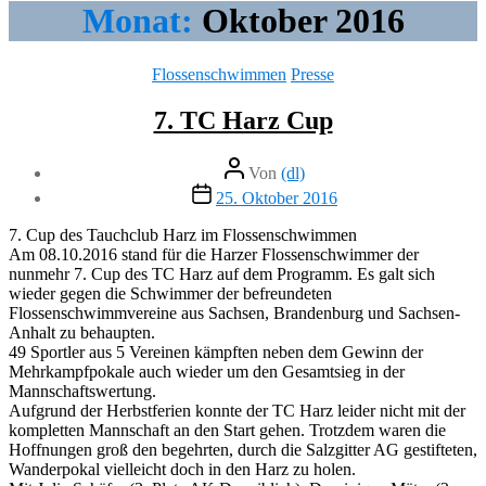
Monat:
Oktober 2016
Kategorien
Flossenschwimmen
Presse
7. TC Harz Cup
Beitragsautor
Von
(dl)
Veröffentlichungsdatum
25. Oktober 2016
7. Cup des Tauchclub Harz im Flossenschwimmen
Am 08.10.2016 stand für die Harzer Flossenschwimmer der
nunmehr 7. Cup des TC Harz auf dem Programm. Es galt sich
wieder gegen die Schwimmer der befreundeten
Flossenschwimmvereine aus Sachsen, Brandenburg und Sachsen-
Anhalt zu behaupten.
49 Sportler aus 5 Vereinen kämpften neben dem Gewinn der
Mehrkampfpokale auch wieder um den Gesamtsieg in der
Mannschaftswertung.
Aufgrund der Herbstferien konnte der TC Harz leider nicht mit der
kompletten Mannschaft an den Start gehen. Trotzdem waren die
Hoffnungen groß den begehrten, durch die Salzgitter AG gestifteten,
Wanderpokal vielleicht doch in den Harz zu holen.