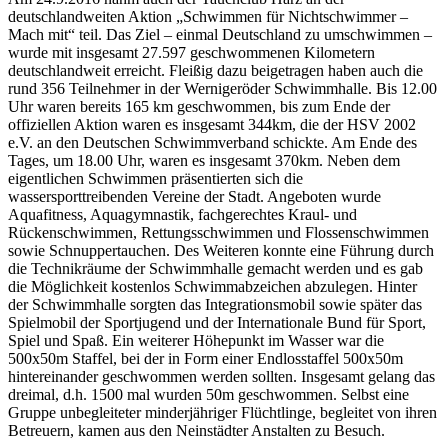
deutschlandweiten Aktion „Schwimmen für Nichtschwimmer –
Mach mit“ teil. Das Ziel – einmal Deutschland zu umschwimmen –
wurde mit insgesamt 27.597 geschwommenen Kilometern
deutschlandweit erreicht. Fleißig dazu beigetragen haben auch die
rund 356 Teilnehmer in der Wernigeröder Schwimmhalle. Bis 12.00
Uhr waren bereits 165 km geschwommen, bis zum Ende der
offiziellen Aktion waren es insgesamt 344km, die der HSV 2002
e.V. an den Deutschen Schwimmverband schickte. Am Ende des
Tages, um 18.00 Uhr, waren es insgesamt 370km. Neben dem
eigentlichen Schwimmen präsentierten sich die
wassersporttreibenden Vereine der Stadt. Angeboten wurde
Aquafitness, Aquagymnastik, fachgerechtes Kraul- und
Rückenschwimmen, Rettungsschwimmen und Flossenschwimmen
sowie Schnuppertauchen. Des Weiteren konnte eine Führung durch
die Technikräume der Schwimmhalle gemacht werden und es gab
die Möglichkeit kostenlos Schwimmabzeichen abzulegen. Hinter
der Schwimmhalle sorgten das Integrationsmobil sowie später das
Spielmobil der Sportjugend und der Internationale Bund für Sport,
Spiel und Spaß. Ein weiterer Höhepunkt im Wasser war die
500x50m Staffel, bei der in Form einer Endlosstaffel 500x50m
hintereinander geschwommen werden sollten. Insgesamt gelang das
dreimal, d.h. 1500 mal wurden 50m geschwommen. Selbst eine
Gruppe unbegleiteter minderjähriger Flüchtlinge, begleitet von ihren
Betreuern, kamen aus den Neinstädter Anstalten zu Besuch.