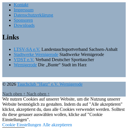
Kontakt
Impressum
Datenschutzerklärung
Sponsoren
Downloads
Links
LTSV-SA e.V.
Landestauchsportverband Sachsen-Anhalt
Stadtwerke Wernigerode
Stadtwerke Wernigerode
VDST e.V.
Verband Deutscher Sporttaucher
Wernigerode
Die „Bunte“ Stadt im Harz
© 2026
Tauchclub "Harz" e.V. Wernigerode
Nach oben
↑
Nach oben
↑
Wir nutzen Cookies auf unserer Website, um die Nutzung unserer
Website bestmöglich zu gestalten. Indem du auf "Alle akzeptieren"
klickst, akzeptierst du, dass alle Cookies verwendet werden. Solltest
du diese genauer auswählen wollen, klicke auf "Cookie
Einstellungen".
Cookie Einstellungen
Alle akzeptieren