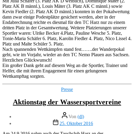
Mit Julia Schäfer (3. Platz AK D weiblich), Dominique Mäter (2.
Platz AK B männl.), Louis Mäter (3. Platz AK C männl.) sowie
Kevin Fiedler (2. Platz AK D männl.) konnten in der Pokalwertung
dann zwar einige Podestplätze gesichert werden, aber in der
Endabrechnung reichte es diesmal für den TC Harz nur zu einem
dritten Platz in der Gesamtwertung. Weitere Platzierungen unserer
Sportler waren: Ulrike Becker 4.Platz, Pauline Wesche 5. Platz,
Tonie-Maria Schäfer 6. Platz, Karolin Fiedler 4. Platz, Nico Lissel 4.
Platz und Malte Schüler 5. Platz.
Nach spannenden Wettkämpfen stand fest…….der Wanderpokal
geht, wie im Vorjahr, wieder an den TC Nemo Plauen aus Sachsen.
Herzlichen Glückwunsch!
Ein großer Dank geht auf diesem Weg an die Sportler, Trainer und
Helfer, die mit ihrem Engagement für einen gelungenen
Wettkampftag sorgten.
Kategorien
Presse
Aktionstag der Wassersportvereine
Beitragsautor
Von
(dl)
Veröffentlichungsdatum
25. Oktober 2016
Am 24.9.2016 nahm auch der Tauchclub Harz an der