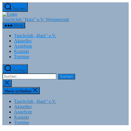
Zum
Suchen
Inhalt
springen
Tauchclub "Harz" e.V. Wernigerode
Menü
Tauchclub „Harz“ e.V.
Aktuelles
Angebote
Kontakt
Termine
Suchen
Suchen
nach:
Suche
schließen
Menü schließen
Tauchclub „Harz“ e.V.
Aktuelles
Angebote
Kontakt
Termine