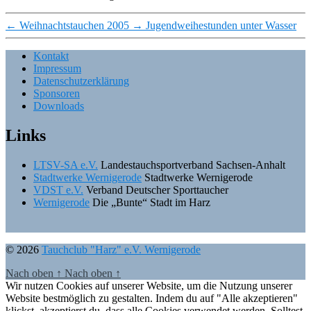
←
Weihnachtstauchen 2005
→
Jugendweihestunden unter Wasser
Kontakt
Impressum
Datenschutzerklärung
Sponsoren
Downloads
Links
LTSV-SA e.V.
Landestauchsportverband Sachsen-Anhalt
Stadtwerke Wernigerode
Stadtwerke Wernigerode
VDST e.V.
Verband Deutscher Sporttaucher
Wernigerode
Die „Bunte“ Stadt im Harz
© 2026
Tauchclub "Harz" e.V. Wernigerode
Nach oben
↑
Nach oben
↑
Wir nutzen Cookies auf unserer Website, um die Nutzung unserer
Website bestmöglich zu gestalten. Indem du auf "Alle akzeptieren"
klickst, akzeptierst du, dass alle Cookies verwendet werden. Solltest