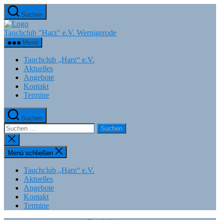
Zum
Suchen
Inhalt
springen
Tauchclub "Harz" e.V. Wernigerode
Menü
Tauchclub „Harz“ e.V.
Aktuelles
Angebote
Kontakt
Termine
Suchen
Suchen
nach:
Suche
schließen
Menü schließen
Tauchclub „Harz“ e.V.
Aktuelles
Angebote
Kontakt
Termine