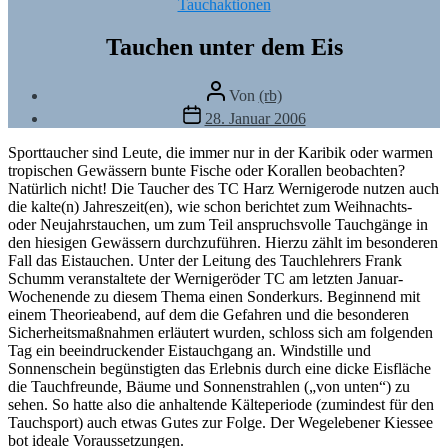
Kategorien
Tauchaktionen
Tauchen unter dem Eis
Beitragsautor
Von
(rb)
Veröffentlichungsdatum
28. Januar 2006
Sporttaucher sind Leute, die immer nur in der Karibik oder warmen
tropischen Gewässern bunte Fische oder Korallen beobachten?
Natürlich nicht! Die Taucher des TC Harz Wernigerode nutzen auch
die kalte(n) Jahreszeit(en), wie schon berichtet zum Weihnachts-
oder Neujahrstauchen, um zum Teil anspruchsvolle Tauchgänge in
den hiesigen Gewässern durchzuführen. Hierzu zählt im besonderen
Fall das Eistauchen. Unter der Leitung des Tauchlehrers Frank
Schumm veranstaltete der Wernigeröder TC am letzten Januar-
Wochenende zu diesem Thema einen Sonderkurs. Beginnend mit
einem Theorieabend, auf dem die Gefahren und die besonderen
Sicherheitsmaßnahmen erläutert wurden, schloss sich am folgenden
Tag ein beeindruckender Eistauchgang an. Windstille und
Sonnenschein begünstigten das Erlebnis durch eine dicke Eisfläche
die Tauchfreunde, Bäume und Sonnenstrahlen („von unten“) zu
sehen. So hatte also die anhaltende Kälteperiode (zumindest für den
Tauchsport) auch etwas Gutes zur Folge. Der Wegelebener Kiessee
bot ideale Voraussetzungen.