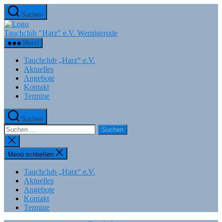
Zum
Suchen
Inhalt
springen
Tauchclub "Harz" e.V. Wernigerode
Menü
Tauchclub „Harz“ e.V.
Aktuelles
Angebote
Kontakt
Termine
Suchen
Suchen
nach:
Suche
schließen
Menü schließen
Tauchclub „Harz“ e.V.
Aktuelles
Angebote
Kontakt
Termine