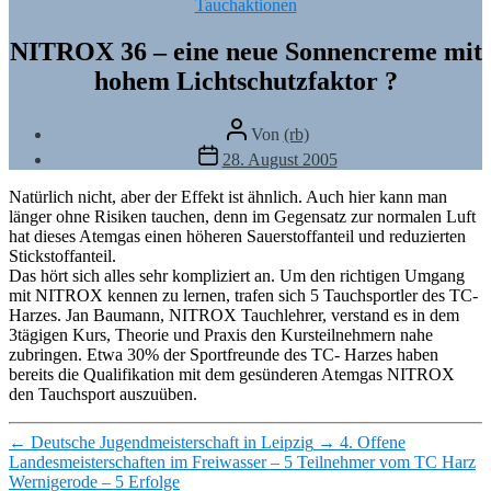
Kategorien
Tauchaktionen
NITROX 36 – eine neue Sonnencreme mit
hohem Lichtschutzfaktor ?
Beitragsautor
Von
(rb)
Veröffentlichungsdatum
28. August 2005
Natürlich nicht, aber der Effekt ist ähnlich. Auch hier kann man
länger ohne Risiken tauchen, denn im Gegensatz zur normalen Luft
hat dieses Atemgas einen höheren Sauerstoffanteil und reduzierten
Stickstoffanteil.
Das hört sich alles sehr kompliziert an. Um den richtigen Umgang
mit NITROX kennen zu lernen, trafen sich 5 Tauchsportler des TC-
Harzes. Jan Baumann, NITROX Tauchlehrer, verstand es in dem
3tägigen Kurs, Theorie und Praxis den Kursteilnehmern nahe
zubringen. Etwa 30% der Sportfreunde des TC- Harzes haben
bereits die Qualifikation mit dem gesünderen Atemgas NITROX
den Tauchsport auszuüben.
←
Deutsche Jugendmeisterschaft in Leipzig
→
4. Offene
Landesmeisterschaften im Freiwasser – 5 Teilnehmer vom TC Harz
Wernigerode – 5 Erfolge