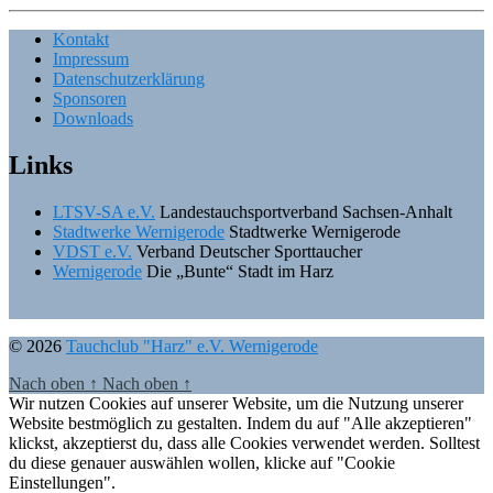
Kontakt
Impressum
Datenschutzerklärung
Sponsoren
Downloads
Links
LTSV-SA e.V.
Landestauchsportverband Sachsen-Anhalt
Stadtwerke Wernigerode
Stadtwerke Wernigerode
VDST e.V.
Verband Deutscher Sporttaucher
Wernigerode
Die „Bunte“ Stadt im Harz
© 2026
Tauchclub "Harz" e.V. Wernigerode
Nach oben
↑
Nach oben
↑
Wir nutzen Cookies auf unserer Website, um die Nutzung unserer
Website bestmöglich zu gestalten. Indem du auf "Alle akzeptieren"
klickst, akzeptierst du, dass alle Cookies verwendet werden. Solltest
du diese genauer auswählen wollen, klicke auf "Cookie
Einstellungen".