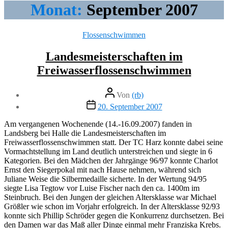
Monat:
September 2007
Kategorien
Flossenschwimmen
Landesmeisterschaften im
Freiwasserflossenschwimmen
Beitragsautor
Von
(rb)
Veröffentlichungsdatum
20. September 2007
Am vergangenen Wochenende (14.-16.09.2007) fanden in
Landsberg bei Halle die Landesmeisterschaften im
Freiwasserflossenschwimmen statt. Der TC Harz konnte dabei seine
Vormachtstellung im Land deutlich unterstreichen und siegte in 6
Kategorien. Bei den Mädchen der Jahrgänge 96/97 konnte Charlot
Ernst den Siegerpokal mit nach Hause nehmen, während sich
Juliane Weise die Silbermedaille sicherte. In der Wertung 94/95
siegte Lisa Tegtow vor Luise Fischer nach den ca. 1400m im
Steinbruch. Bei den Jungen der gleichen Altersklasse war Michael
Größler wie schon im Vorjahr erfolgreich. In der Altersklasse 92/93
konnte sich Phillip Schröder gegen die Konkurrenz durchsetzen. Bei
den Damen war das Maß aller Dinge einmal mehr Franziska Krebs.