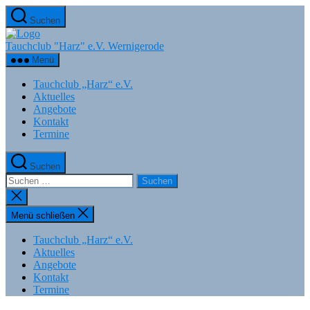
Zum
Suchen
Inhalt
springen
Tauchclub "Harz" e.V. Wernigerode
Menü
Tauchclub „Harz“ e.V.
Aktuelles
Angebote
Kontakt
Termine
Suchen
Suchen
nach:
Suche
schließen
Menü schließen
Tauchclub „Harz“ e.V.
Aktuelles
Angebote
Kontakt
Termine