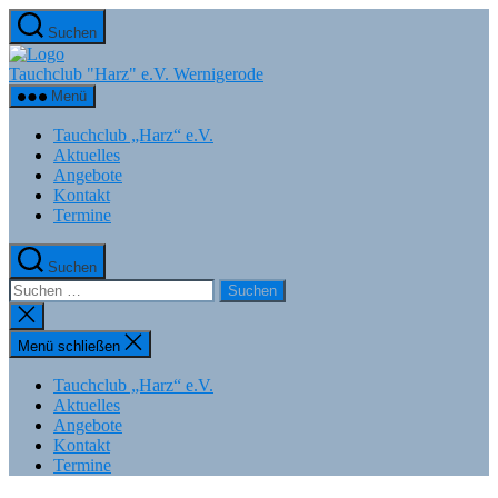
Zum
Suchen
Inhalt
springen
Tauchclub "Harz" e.V. Wernigerode
Menü
Tauchclub „Harz“ e.V.
Aktuelles
Angebote
Kontakt
Termine
Suchen
Suchen
nach:
Suche
schließen
Menü schließen
Tauchclub „Harz“ e.V.
Aktuelles
Angebote
Kontakt
Termine