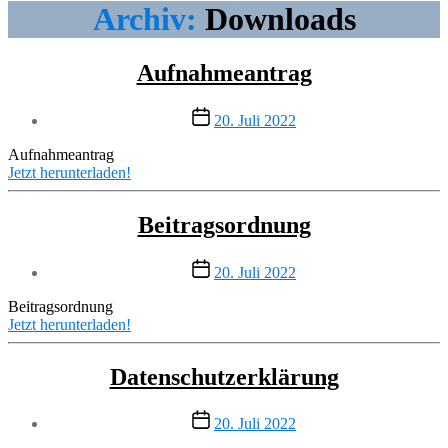
Archiv:
Downloads
Aufnahmeantrag
Veröffentlichungsdatum
20. Juli 2022
Aufnahmeantrag
Jetzt herunterladen!
Beitragsordnung
Veröffentlichungsdatum
20. Juli 2022
Beitragsordnung
Jetzt herunterladen!
Datenschutzerklärung
Veröffentlichungsdatum
20. Juli 2022